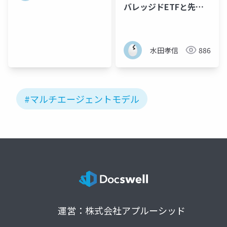
バレッジドETFと先物
市場の相互作用 -人工市
場を用いた分析-
水田孝信
886
#マルチエージェントモデル
運営：株式会社アプルーシッド