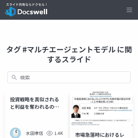
Ope
タグ #マルチエージェントモデル に関
するスライド
検索
投資戦略を真似される
と利益を奪われるの
か？-人工市場を用いた
分析-
水田孝信
1.4K
市場急落時におけるレ