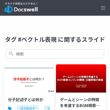
Ope
タグ #ベクトル表現 に関するスライド
検索
ゲームとシーンの特徴
分子記述子とは何か
を考慮するBGM検索エ
分子記述子
化学情報学
次元分類
ベクト