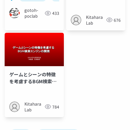
ンジンの開発：主観評
価の実施
gotoh-
433
poclab
Kitahara
676
Lab
ゲームとシーンの特徴
を考慮するBGM検索エ
ンジンの開発
Kitahara
784
Lab