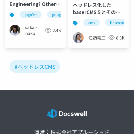
Engineering? Other?
ヘッドレス化した
～プロダクトと一緒に
baserCMS５とその機
jagu'e'r
google cloud
sre
platform engin
SREの道を歩き始め
能
cms
basercms
た、インフラエンジニ
sakai-
2.4K
アの現在地～
nako
江頭竜二
8.3K
#ヘッドレスCMS
運営：株式会社アプルーシッド