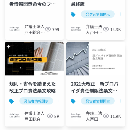
者情報開示命令のフロ
最終版
ーと実務上の懸念点
発信者情報開示
プ
弁護士法人
弁護士法
799
14.3K
戸田総合法
人戸田総
律事務所
合法律事
務所
規則・省令を踏まえた
2021大改正 新プロバ
改正プロ責法条文攻略
イダ責任制限法条文解
説
発信者情報開示
プロバイダ責任制限法
発信者情報開示
プ
弁護士法人
弁護士法
8K
11.9K
戸田総合法
人戸田総
律事務所
合法律事