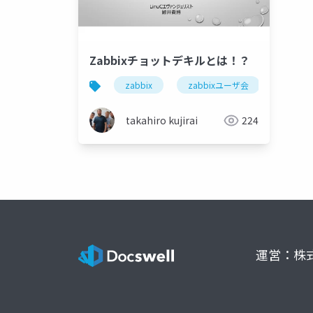
Zabbixチョットデキルとは！？
zabbix
zabbixユーザ会
プリザ
takahiro kujirai
224
運営：株