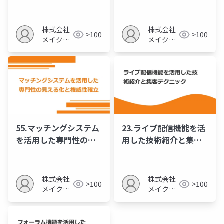
たブランド構築
のタイミングと方法
株式会社
株式会社
>100
>100
メイクア
メイクア
ップ
ップ
55.マッチングシステム
23.ライブ配信機能を活
を活用した専門性の見
用した技術紹介と集客
える化と権威性確立
テクニック
株式会社
株式会社
>100
>100
メイクア
メイクア
ップ
ップ