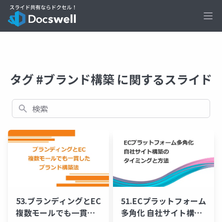
Ope
タグ #ブランド構築 に関するスライド
検索
53.ブランディングとEC
51.ECプラットフォーム
複数モールでも一貫し
多角化 自社サイト構築