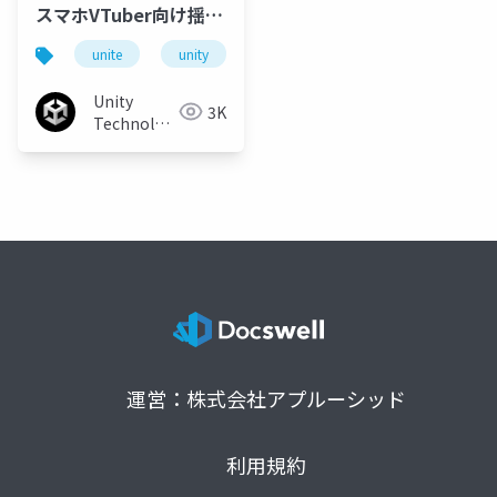
スマホVTuber向け揺れ
モノシステムを「ユニ
unite
unity
unity3d
unitetokyo
ティちゃんライセン
ス」で無料公開！
Unity
3K
Technologies
Japan
運営：株式会社アプルーシッド
利用規約