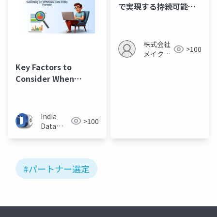
で実現する持続可能な
協力会社ネットワーク
株式会社
>100
メイクア
ップ
Key Factors to
Consider When
Selecting an
Offshore Data Entry
Partner
India
>100
Data
Entry
Help
#パートナー選定