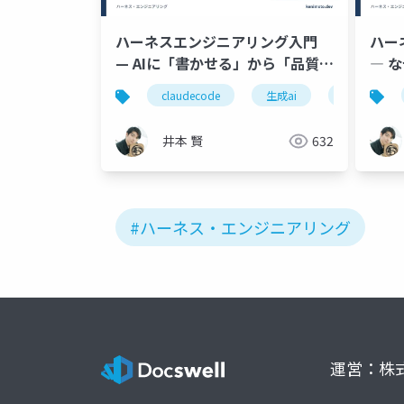
ハーネスエンジニアリング入門
ハー
— AIに「書かせる」から「品質を
― 
維持し続ける」へ
か
claudecode
生成ai
aiエージェ
井本 賢
632
#ハーネス・エンジニアリング
運営：株