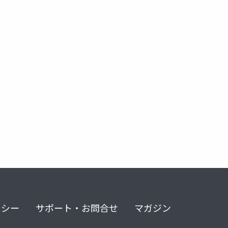
aiエージェント
生成ai
claudecode
リシー
サポート・お問合せ
マガジン