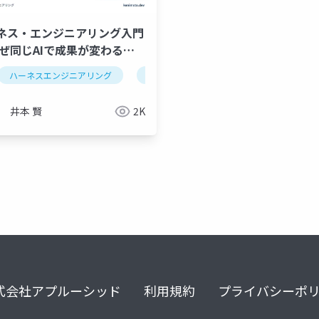
ネス・エンジニアリング入門
なぜ同じAIで成果が変わるの
ント
ハーネスエンジニアリング
contextengineering
llmo
contextengineering
井本 賢
2K
式会社アプルーシッド
利用規約
プライバシーポ