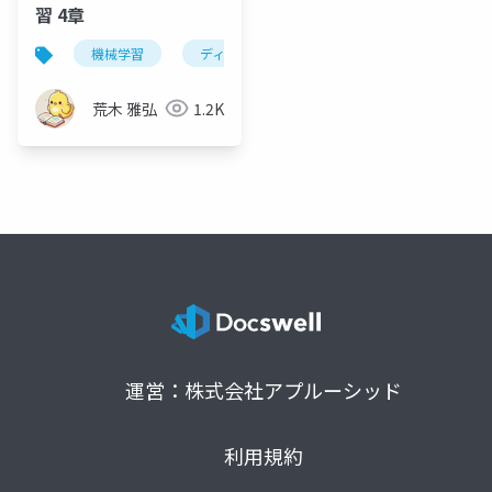
習 4章
機械学習
ディープニューラルネットワーク
畳み込
荒木 雅弘
1.2K
運営：株式会社アプルーシッド
利用規約