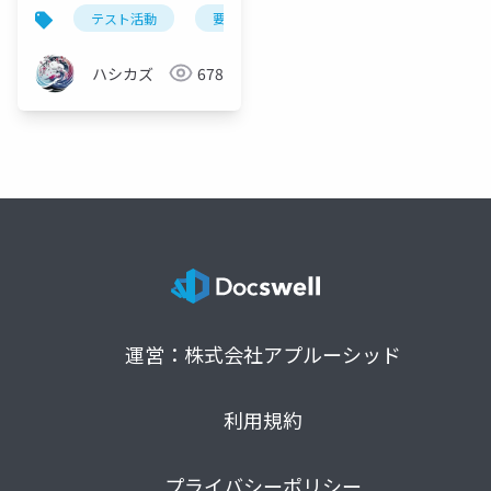
テスト活動
要件定義
品質担保
ユーザー
ハシカズ
678
運営：株式会社アプルーシッド
利用規約
プライバシーポリシー