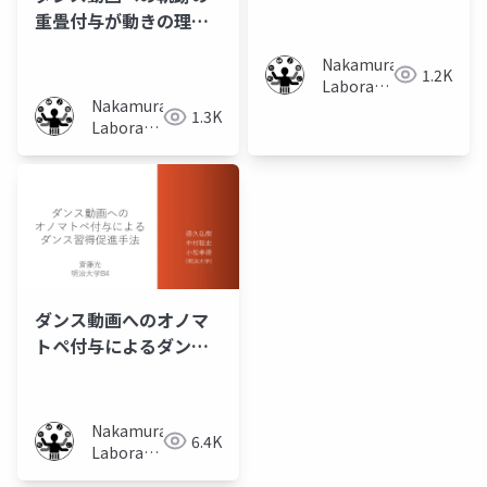
与が動きの習得に及ぼ
重畳付与が動きの理解
す影響の調査
に及ぼす影響
Nakamura
1.2K
Laboratory
Nakamura
(Meiji
1.3K
Laboratory
University)
(Meiji
University)
ダンス動画へのオノマ
トペ付与によるダンス
習得促進手法
Nakamura
6.4K
Laboratory
(Meiji