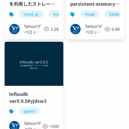
を利用したストレージ
persistent-memory-
エンジンの話
native MySQL
mysql_jp
myna会
yahoo
mysql
mysql
database
#mysql_jp #myna会
Storage Engine Leo
#yahoo #mysql
#MySQL #Database
Yahoo!デ
Yahoo!デ
1.2K
0.9K
#pmem #不揮発性メモ
#Transaction
ベロッパ
ベロッパ
リ
ーネット
#PersistentMemory
ーネット
ワーク
ワーク
Influxdb
ver0.9.5#yjdsw3
yjdsw3
Yahoo!デ
>100