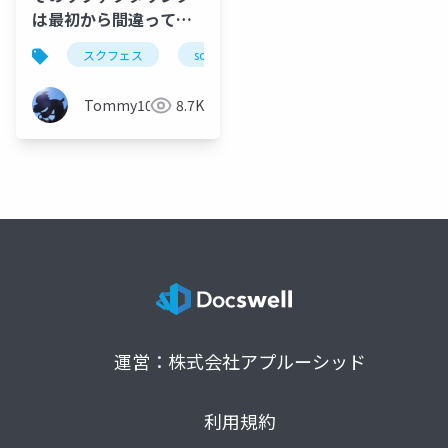
は最初から間違ってい
る!
スクフェス
scrum
agile
リファクタリン
Tommy109
8.7K
運営：株式会社アプルーシッド
利用規約