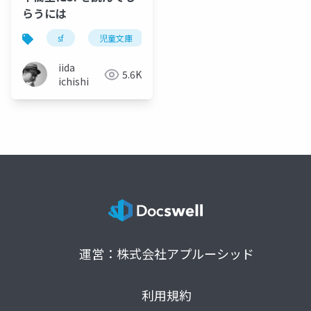
らうには
sf
児童文庫
ジュブナイル
読書
iida
5.6K
ichishi
運営：株式会社アプルーシッド
利用規約