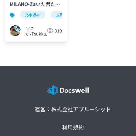
MILANO-Zaいた君たち
へ「五百城茉央」編
乃木坂46
五百城茉央
坂道アイドル
シン
つっ
319
か/Tsukka◢⁴⁶
運営：株式会社アプルーシッド
利用規約