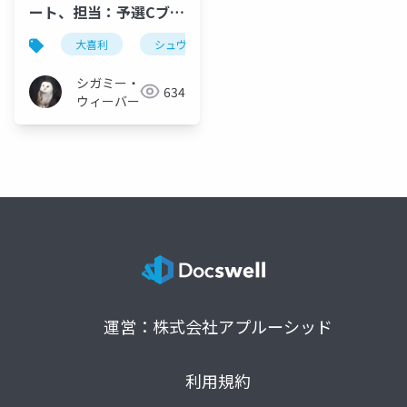
ート、担当：予選Cブロ
ック、決勝戦
大喜利
シュヴァルツ城
シュヴァルツ
kキ
シガミー・
634
ウィーバー
運営：株式会社アプルーシッド
利用規約