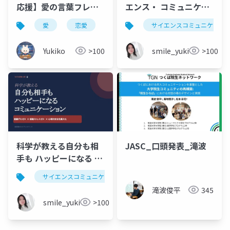
応援】愛の言葉フレー
エンス・ コミュニケー
ズ集 科学的知見に基づ
ション②
愛
恋愛
メンタリング
サイエンスコミュニケーシ
サイエンスコミュ
く恋人コミュニケーシ
ョン＆メンタリング
Yukiko
>100
smile_yukiko_it
>100
科学が教える自分も相
JASC_口頭発表_滝波
手も ハッピーになる コ
ミュニケーション①
サイエンスコミュニケーション
滝波俊平
345
smile_yukiko_it
>100