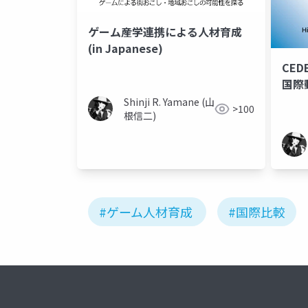
ゲーム産学連携による人材育成
(in Japanese)
CED
国際
Shinji R. Yamane (山
>100
根信二)
#ゲーム人材育成
#国際比較