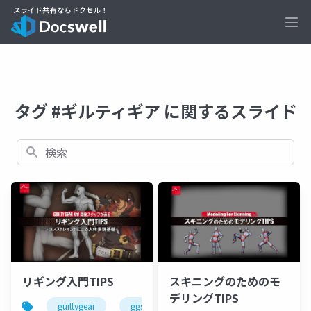
Ope
タグ #ギルティギア に関するスライド
検索
リギング入門TIPS
スキニングのためのモ
デリングTIPS
guiltygear
ggst
3dmodel
ギルティギア