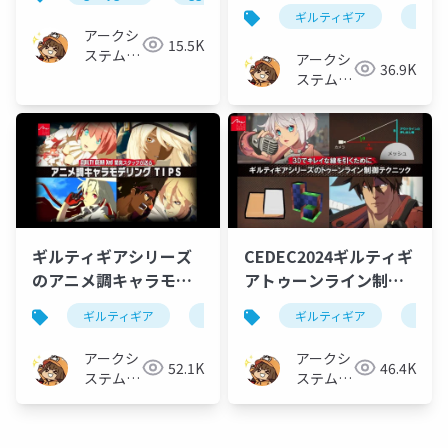
ギルティギア
guilt
アークシ
15.5K
ステムワ
アークシ
36.9K
ークス株
ステムワ
式会社
ークス株
式会社
ギルティギアシリーズ
CEDEC2024ギルティギ
のアニメ調キャラモデ
アトゥーンライン制御
リングTIPS
テクニック
ギルティギア
guiltygear
ギルティギア
ggst
3dmodel
guilt
アークシ
アークシ
52.1K
46.4K
ステムワ
ステムワ
ークス株
ークス株
式会社
式会社