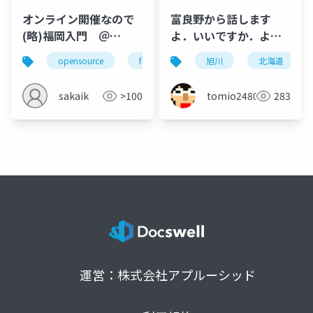
オンライン開催なので
富良野から話します
(略)福岡入門 ＠
よ．いいですか．よく
OSC2021Fukuoka
きいてください．
opensource
fukuoka
osc
旭川
オープンソース
北海道
sakaik
>100
tomio2480
283
運営：株式会社アプルーシッド