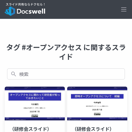
Ope
タグ #オープンアクセス に関するスラ
イド
検索
（研修会スライド）
（研修会スライド）