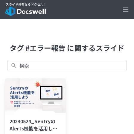
Ope
タグ #エラー報告 に関するスライド
検索
20240524_Sentryの
Alerts機能を活用しよ