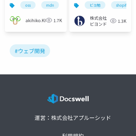
会)
oss
mdn
git
ビヨ勉
shopify
株式会社
akihiko.KIgure
1.7K
1.3K
ビヨンド
#ウェブ開発
運営：株式会社アプルーシッド
利用規約