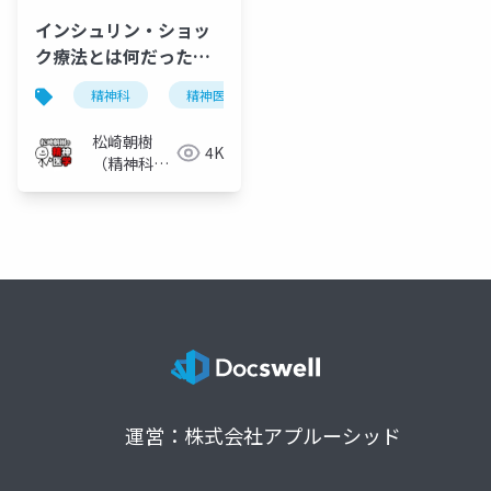
インシュリン・ショッ
ク療法とは何だったの
か
精神科
精神医学
統合失調症
インスリン
松崎朝樹
4K
（精神科
医）
運営：株式会社アプルーシッド