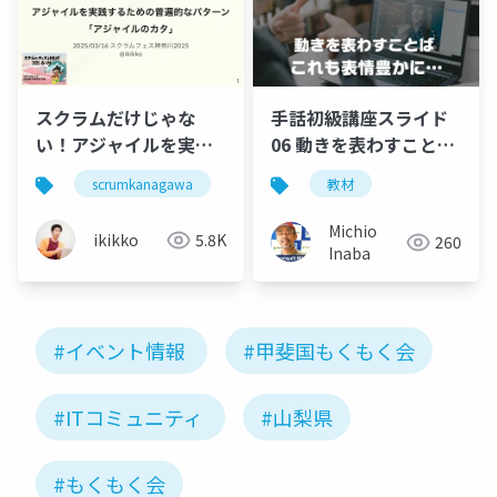
スクラムだけじゃな
手話初級講座スライド
い！アジャイルを実践
06 動きを表わすことば
するための普遍的なパ
です
scrumkanagawa
kata
教材
ターン「アジャイルの
カタ」
Michio
ikikko
5.8K
260
Inaba
#イベント情報
#甲斐国もくもく会
#ITコミュニティ
#山梨県
#もくもく会