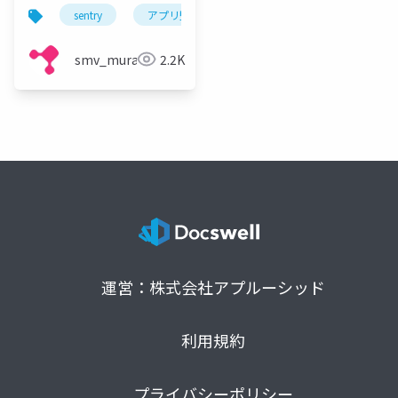
sentry
アプリ監視
エラー監視
パフォーマ
smv_murakami
2.2K
運営：株式会社アプルーシッド
利用規約
プライバシーポリシー