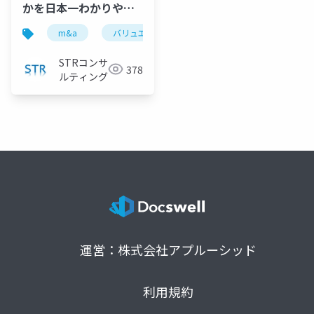
かを日本一わかりやす
く解説！』で投影した
m&a
バリュエーション
のれん
営業権
資料
STRコンサ
378
ルティング
運営：株式会社アプルーシッド
利用規約