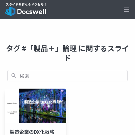
Ope
タグ #「製品＋」論理 に関するスライ
ド
検索
製造企業のDX化戦略