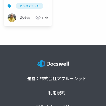
ビジネスモデル
dx化
両利きの経営
「製
高橋浩
1.7K
運営：株式会社アプルーシッド
利用規約