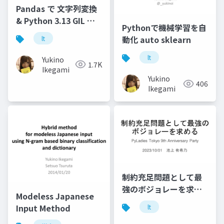
Pandas で 文字列変換
& Python 3.13 GIL 無
Pythonで機械学習を自
効化の話
動化 auto sklearn
lt
lt
Yukino
1.7K
Ikegami
Yukino
406
Ikegami
制約充足問題として最
強のボジョレーを求め
Modeless Japanese
る
Input Method
lt