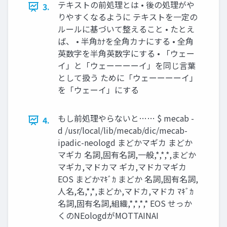
テキストの前処理とは • 後の処理がや
3.
りやすくなるように テキストを一定の
ルールに基づいて整えること • たとえ
ば、 • 半角ｶﾅを全角カナにする • 全角
英数字を半角英数字にする • 「ウェー
イ」と「ウェーーーーイ」を同じ言葉
として扱う ために「ウェーーーーイ」
を「ウェーイ」にする
もし前処理やらないと…… $ mecab -
4.
d /usr/local/lib/mecab/dic/mecab-
ipadic-neologd まどかマギカ まどか
マギカ 名詞,固有名詞,一般,*,*,*,まどか
マギカ,マドカマ ギカ,マドカマギカ
EOS まどかﾏｷﾞｶ まどか 名詞,固有名詞,
人名,名,*,*,まどか,マドカ,マドカ ﾏｷﾞｶ
名詞,固有名詞,組織,*,*,*,* EOS せっか
くのNEologdがMOTTAINAI