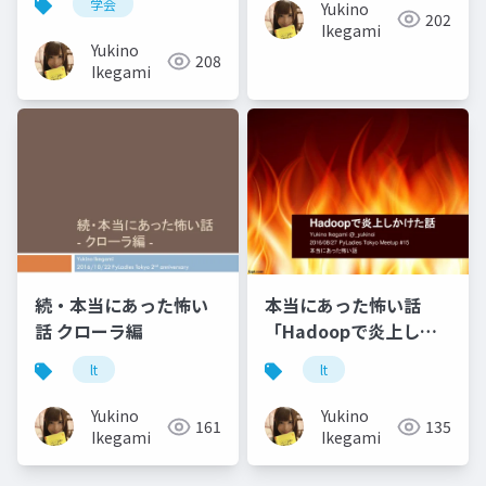
学会
Yukino
202
Ikegami
Yukino
208
Ikegami
続・本当にあった怖い
本当にあった怖い話
話 クローラ編
「Hadoopで炎上しか
けた話」
lt
lt
Yukino
Yukino
161
135
Ikegami
Ikegami