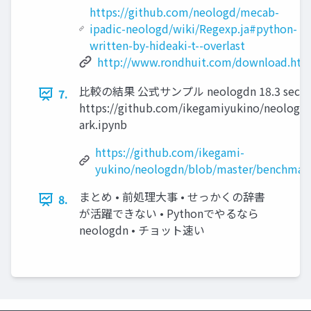
https://github.com/neologd/mecab-
ipadic-neologd/wiki/Regexp.ja#python-
written-by-hideaki-t--overlast
http://www.rondhuit.com/download.htm
比較の結果 公式サンプル neologdn 18.3 sec 9.
7.
https://github.com/ikegamiyukino/neolog
ark.ipynb
https://github.com/ikegami-
yukino/neologdn/blob/master/benchmar
まとめ • 前処理大事 • せっかくの辞書
8.
が活躍できない • Pythonでやるなら
neologdn • チョット速い