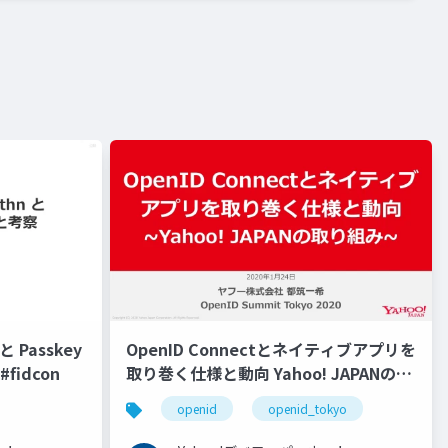
 Passkey
OpenID Connectとネイティブアプリを
fidcon
取り巻く仕様と動向 Yahoo! JAPANの取
り組み #openid #openid_tokyo
openid
openid_tokyo