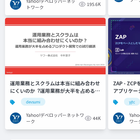
Yahoo!デベロッパーネッ
195.6K
トワーク
運用業務とスクラムは本当に組み合わせ
ZAP - Z
にくいのか︖運用業務が大半を占めるプ
アプリケーシ
ロダクト開発での試行錯誤
YJTC21 B-3
devsumi
yjtc
Yahoo!デベロッパーネットワ
Ya
44K
ーク
ワー