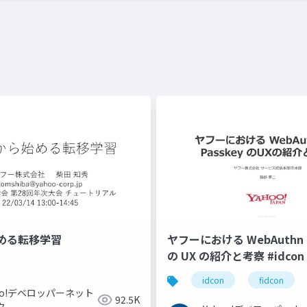
める転移学習
ヤフーにおける WebAuthn と
の UX の紹介と考察 #idcon #
idcon
fidcon
hoo!デベロッパーネット
92.5K
ク