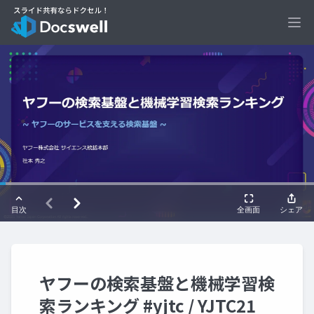
Ope
ヤフーの検索基盤と機械学習検
索ランキング #yjtc / YJTC21