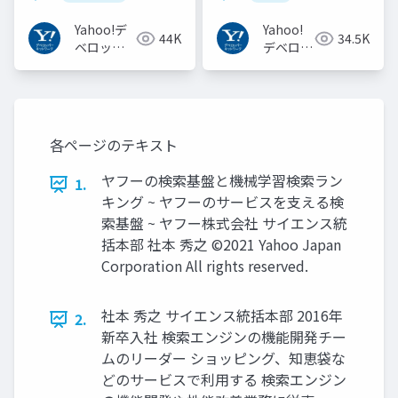
半を占めるプロダクト
#YJTC / YJTC21 B-3
開発での試行錯誤
Yahoo!デ
Yahoo!
44K
34.5K
ベロッパ
デベロッ
ーネット
パーネッ
ワーク
トワーク
各ページのテキスト
ヤフーの検索基盤と機械学習検索ラン
1.
キング ~ ヤフーのサービスを支える検
索基盤 ~ ヤフー株式会社 サイエンス統
括本部 社本 秀之 ©2021 Yahoo Japan
Corporation All rights reserved.
社本 秀之 サイエンス統括本部 2016年
2.
新卒入社 検索エンジンの機能開発チー
ムのリーダー ショッピング、知恵袋な
どのサービスで利用する 検索エンジン