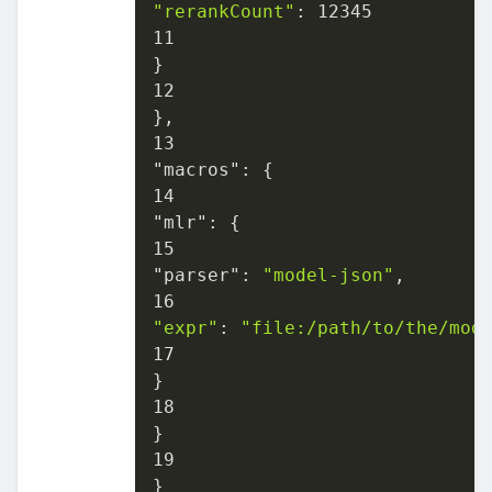
"rerankCount"
: 
12345
11
12
13
14
15
"parser": 
"model-json"
16
"expr"
: 
"file:/path/to/the/mod
17
18
19
}
