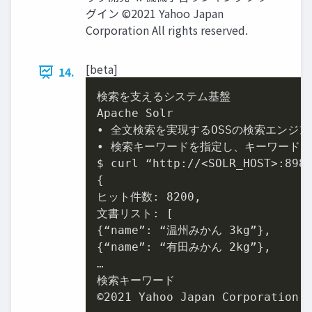
グイン ©2021 Yahoo Japan
Corporation All rights reserved.
[beta]
14.
検索を支えるシステム基盤

Apache Solr

• 全文検索を実現するOSSの検索エンジ
• 検索キーワードを指定し、キーワードを
$ curl “http://<SOLR_HOST>:
898
{

ヒット件数: 
8200
,

文書リスト: [

{“name”: “温州みかん 
3
kg”},

{“name”: “有田みかん 
2
kg”},

…

検索キーワード

©
2021
 Yahoo Japan Corporation 