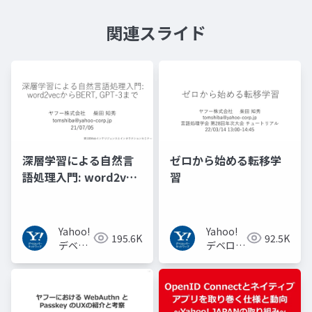
関連スライド
深層学習による自然言
ゼロから始める転移学
語処理入門: word2vec
習
からBERT, GPT-3まで
Yahoo!
Yahoo!
195.6K
92.5K
デベロ
デベロッ
ッパー
パーネッ
ネット
トワーク
ワーク