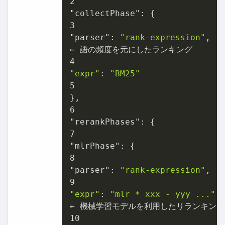
2
3
"parser": 
"rank-expression"
,

4
"expr"
: 
"BM25"
5
6
7
8
"parser": 
"rank-expression"
9
"expr"
: 
"mlr * xxx - yyy ..."
,

10