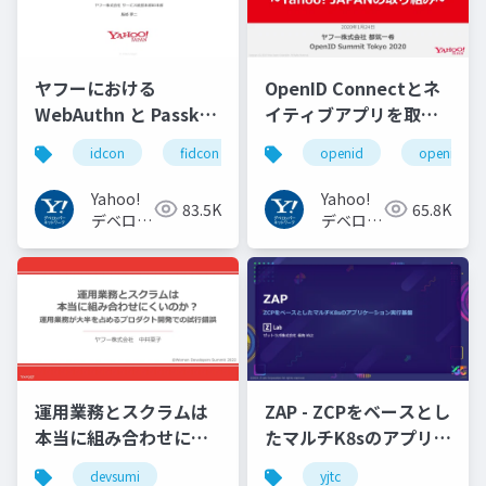
ヤフーにおける
OpenID Connectとネ
WebAuthn と Passkey
イティブアプリを取り
の UX の紹介と考察
巻く仕様と動向 Yahoo!
idcon
fidcon
openid
openid_to
#idcon #fidcon
JAPANの取り組み
#openid
Yahoo!
Yahoo!
83.5K
65.8K
#openid_tokyo
デベロッ
デベロッ
パーネッ
パーネッ
トワーク
トワーク
運用業務とスクラムは
ZAP - ZCPをベースとし
本当に組み合わせにく
たマルチK8sのアプリケ
いのか︖運用業務が大
ーション実行基盤
devsumi
yjtc