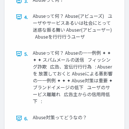
3.
Abuseって何？ Abuse(アビューズ) ユ
4.
ーザやサービスあるいは社会にとって
迷惑な振る舞い Abuser(アビューザー)
Abuseを⾏行行うユーザ
Abuseって何？ Abuseの⼀一例例 ✦ ✦
5.
✦ ✦ スパムメールの送信 フィッシン
グ詐欺 広告、宣伝⾏行行為 : Abuser
を 放置しておくと Abuseによる悪影響
の⼀一例例 ✦ ✦ ✦ Abuse対策は重要 ✦
ブランドイメージの低下 ユーザのサ
ービス離離れ 広告主からの信⽤用低
下 :
Abuse対策ってどうなの？
6.