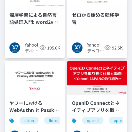
深層学習による自然言
ゼロから始める転移学
語処理入門: word2vec
習
からBERT, GPT-3まで
Yahoo!
Yahoo!
195.6K
92.5K
デベロ
デベロッ
ッパー
パーネッ
ネット
トワーク
ワーク
ヤフーにおける
OpenID Connectとネ
WebAuthn と Passkey
イティブアプリを取り
の UX の紹介と考察
巻く仕様と動向 Yahoo!
idcon
fidcon
openid
openid_to
#idcon #fidcon
JAPANの取り組み
#openid