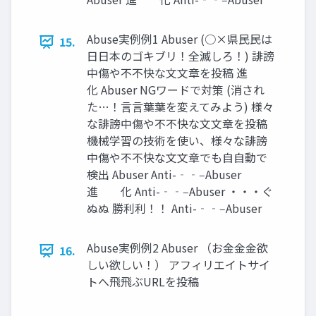
Abuse実例例1 Abuser (○×県⺠民は
15.
⽇日本のゴキブリ！全滅しろ！) 誹謗
中傷や不不快な⽂文章を投稿 進
化 Abuser NGワードで対策 (消され
た…！⾔言葉葉を変えてみよう) 様々
な誹謗中傷や不不快な⽂文章を投稿
機械学習の技術を使い、様々な誹謗
中傷や不不快な⽂文章でも⾃自動で
検出 Abuser Anti-‐‑‒Abuser
進 化 Anti-‐‑‒Abuser ・・・ぐ
ぬぬ 勝利利！！ Anti-‐‑‒Abuser
Abuse実例例2 Abuser （お⾦金金欲
16.
しい欲しい！） アフィリエイトサイ
トへ⾶飛ぶURLを投稿