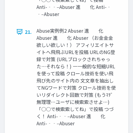
Anti-‐‑‒Abuser 進 化 Anti-‐
‑‒Abuser
Abuse実例例2 Abuser 進 化
21.
Abuser 進 化 Abuser （お⾦金金
欲しい欲しい！） アフィリエイトサ
イトへ⾶飛ぶURLを投稿 URLのNG登
録で対策 (URLブロックされちゃっ
た…それなら！) ⼀一般的な短縮URL
を使って投稿 クロール技術を使い⾶
飛び先のサイト内の ⽂文章を抽出し
てNGワードで対策 クロール技術を使
いリダイレクト回数で対策 (もうﾏﾁﾞ
無理理…ユーザに検索索させよ…)
「○○で検索索してね」で投稿 つづ
く！ Anti-‐‑‒Abuser 進 化
Anti-‐‑‒Abuser