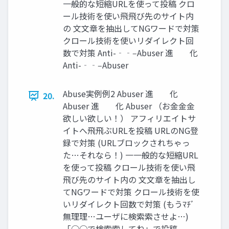
一般的な短縮URLを使って投稿 クロ
ール技術を使い⾶飛び先のサイト内
の ⽂文章を抽出してNGワードで対策
クロール技術を使いリダイレクト回
数で対策 Anti-‐‑‒Abuser 進 化
Anti-‐‑‒Abuser
Abuse実例例2 Abuser 進 化
20.
Abuser 進 化 Abuser （お⾦金金
欲しい欲しい！） アフィリエイトサ
イトへ⾶飛ぶURLを投稿 URLのNG登
録で対策 (URLブロックされちゃっ
た…それなら！) ⼀一般的な短縮URL
を使って投稿 クロール技術を使い⾶
飛び先のサイト内の ⽂文章を抽出し
てNGワードで対策 クロール技術を使
いリダイレクト回数で対策 (もうﾏﾁﾞ
無理理…ユーザに検索索させよ…)
「○○で検索索してね」で投稿