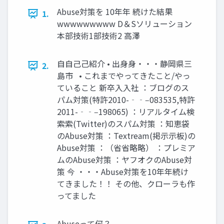
Abuse対策を 10年年 続けた結果
1.
wwwwwwwww D＆Sソリューション
本部技術1部技術2 高澤
⾃自⼰己紹介 • 出⾝身・・・静岡県三
2.
島市 • これまでやってきたこと/やっ
ていること 新卒⼊入社 ：ブログのス
パム対策(特許2010-‐‑‒083535,特許
2011-‐‑‒198065) ：リアルタイム検
索索(Twitter)のスパム対策 ：知恵袋
のAbuse対策 ：Textream(掲⽰示板)の
Abuse対策 ：（省省略略） ：プレミア
ムのAbuse対策 ：ヤフオクのAbuse対
策 今 ・・・Abuse対策を10年年続け
てきました！！ その他、クローラも作
ってました
Abuseって何？