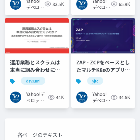
Yahoo!
Yahoo!
83.5K
65.8K
#openid_tokyo
デベロッ
デベロッ
パーネッ
パーネッ
トワーク
トワーク
運用業務とスクラムは
ZAP - ZCPをベースとし
本当に組み合わせにく
たマルチK8sのアプリケ
いのか︖運用業務が大
ーション実行基盤
devsumi
yjtc
半を占めるプロダクト
#YJTC / YJTC21 B-3
開発での試行錯誤
Yahoo!デ
Yahoo!
44K
34.6K
ベロッパ
デベロッ
ーネット
パーネッ
ワーク
トワーク
各ページのテキスト