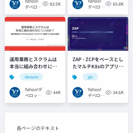
Yahoo!
Yahoo!
83.5K
65.8K
#openid_tokyo
デベロッ
デベロッ
パーネッ
パーネッ
トワーク
トワーク
運用業務とスクラムは
ZAP - ZCPをベースとし
本当に組み合わせにく
たマルチK8sのアプリケ
いのか︖運用業務が大
ーション実行基盤
devsumi
yjtc
半を占めるプロダクト
#YJTC / YJTC21 B-3
開発での試行錯誤
Yahoo!デ
Yahoo!
44K
34.6K
ベロッパ
デベロッ
ーネット
パーネッ
ワーク
トワーク
各ページのテキスト