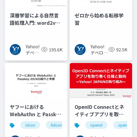
深層学習による自然言
ゼロから始める転移学
語処理入門: word2vec
習
からBERT, GPT-3まで
Yahoo!
Yahoo!
195.6K
92.5K
デベロ
デベロッ
ッパー
パーネッ
ネット
トワーク
ワーク
ヤフーにおける
OpenID Connectとネ
WebAuthn と Passkey
イティブアプリを取り
の UX の紹介と考察
巻く仕様と動向 Yahoo!
idcon
fidcon
openid
openid_to
#idcon #fidcon
JAPANの取り組み
#openid