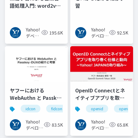
語処理入門: word2vec
習
からBERT, GPT-3まで
Yahoo!
Yahoo!
195.6K
92.5K
デベロ
デベロッ
ッパー
パーネッ
ネット
トワーク
ワーク
ヤフーにおける
OpenID Connectとネ
WebAuthn と Passkey
イティブアプリを取り
の UX の紹介と考察
巻く仕様と動向 Yahoo!
idcon
fidcon
openid
openid_to
#idcon #fidcon
JAPANの取り組み
#openid
Yahoo!
Yahoo!
83.5K
65.8K
#openid_tokyo
デベロッ
デベロッ
パーネッ
パーネッ