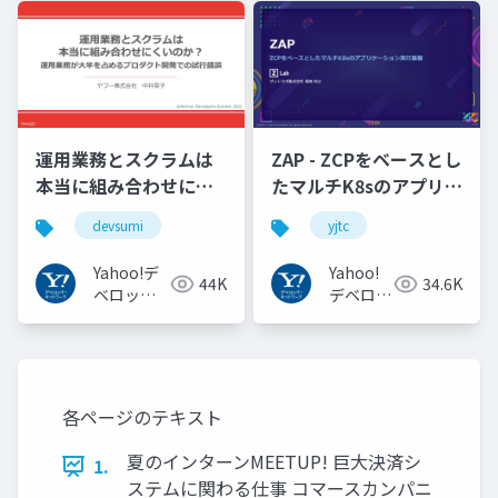
トワーク
トワーク
運用業務とスクラムは
ZAP - ZCPをベースとし
本当に組み合わせにく
たマルチK8sのアプリケ
いのか︖運用業務が大
ーション実行基盤
devsumi
yjtc
半を占めるプロダクト
#YJTC / YJTC21 B-3
開発での試行錯誤
Yahoo!デ
Yahoo!
44K
34.6K
ベロッパ
デベロッ
ーネット
パーネッ
ワーク
トワーク
各ページのテキスト
夏のインターンMEETUP! 巨大決済シ
1.
ステムに関わる仕事 コマースカンパニ