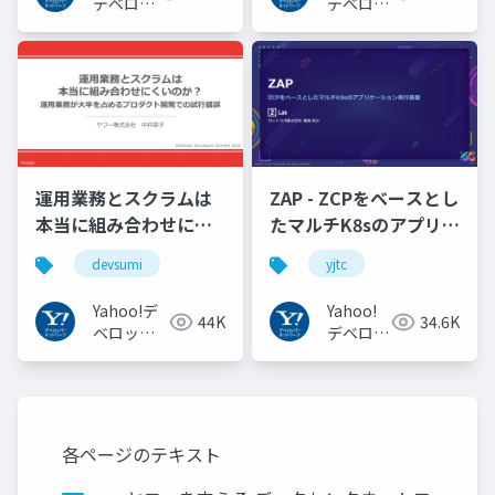
#openid_tokyo
デベロッ
デベロッ
パーネッ
パーネッ
トワーク
トワーク
運用業務とスクラムは
ZAP - ZCPをベースとし
本当に組み合わせにく
たマルチK8sのアプリケ
いのか︖運用業務が大
ーション実行基盤
devsumi
yjtc
半を占めるプロダクト
#YJTC / YJTC21 B-3
開発での試行錯誤
Yahoo!デ
Yahoo!
44K
34.6K
ベロッパ
デベロッ
ーネット
パーネッ
ワーク
トワーク
各ページのテキスト