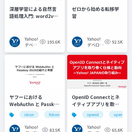
深層学習による自然言
ゼロから始める転移学
語処理入門: word2vec
習
からBERT, GPT-3まで
Yahoo!
Yahoo!
195.6K
92.5K
デベロ
デベロッ
ッパー
パーネッ
ネット
トワーク
ワーク
ヤフーにおける
OpenID Connectとネ
WebAuthn と Passkey
イティブアプリを取り
の UX の紹介と考察
巻く仕様と動向 Yahoo!
idcon
fidcon
openid
openid_to
#idcon #fidcon
JAPANの取り組み
#openid
Yahoo!
Yahoo!
83.5K
65.8K