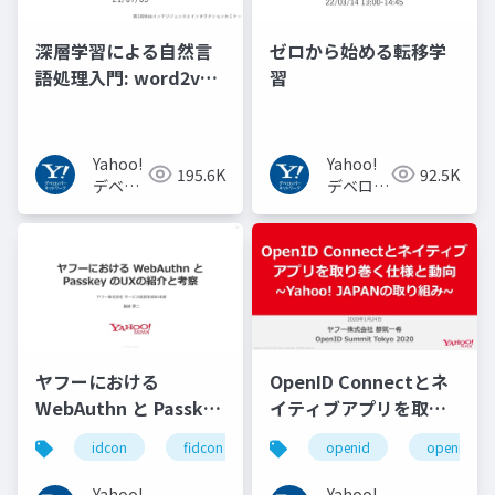
深層学習による自然言
ゼロから始める転移学
語処理入門: word2vec
習
からBERT, GPT-3まで
Yahoo!
Yahoo!
195.6K
92.5K
デベロ
デベロッ
ッパー
パーネッ
ネット
トワーク
ワーク
ヤフーにおける
OpenID Connectとネ
WebAuthn と Passkey
イティブアプリを取り
の UX の紹介と考察
巻く仕様と動向 Yahoo!
idcon
fidcon
openid
openid_to
#idcon #fidcon
JAPANの取り組み
#openid
Yahoo!
Yahoo!