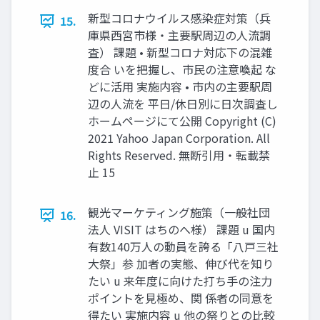
新型コロナウイルス感染症対策（兵
15.
庫県⻄宮市様・主要駅周辺の⼈流調
査） 課題 • 新型コロナ対応下の混雑
度合 いを把握し、市⺠の注意喚起 な
どに活⽤ 実施内容 • 市内の主要駅周
辺の⼈流を 平⽇/休⽇別に⽇次調査し
ホームページにて公開 Copyright (C)
2021 Yahoo Japan Corporation. All
Rights Reserved. 無断引用・転載禁
止 15
観光マーケティング施策（⼀般社団
16.
法⼈ VISIT はちのへ様） 課題 u 国内
有数140万⼈の動員を誇る「⼋⼾三社
⼤祭」参 加者の実態、伸び代を知り
たい u 来年度に向けた打ち⼿の注⼒
ポイントを⾒極め、関 係者の同意を
得たい 実施内容 u 他の祭りとの⽐較