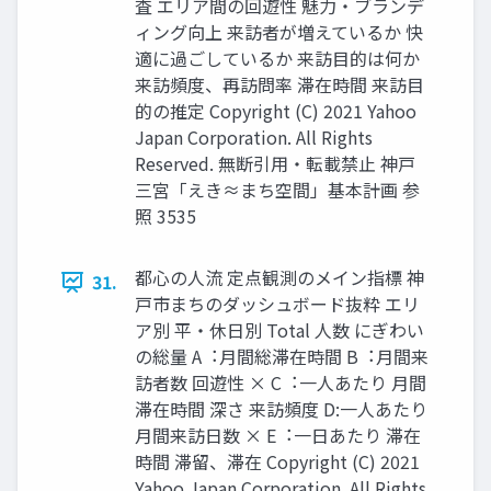
査 エリア間の回遊性 魅⼒・ブランデ
ィング向上 来訪者が増えているか 快
適に過ごしているか 来訪⽬的は何か
来訪頻度、再訪問率 滞在時間 来訪⽬
的の推定 Copyright (C) 2021 Yahoo
Japan Corporation. All Rights
Reserved. 無断引用・転載禁止 神⼾
三宮「えき≈まち空間」基本計画 参
照 3535
都⼼の⼈流 定点観測のメイン指標 神
31.
戸市まちのダッシュボード抜粋 エリ
ア別 平・休⽇別 Total ⼈数 にぎわい
の総量 A︓⽉間総滞在時間 B︓⽉間来
訪者数 回遊性 × C︓⼀⼈あたり ⽉間
滞在時間 深さ 来訪頻度 D:⼀⼈あたり
⽉間来訪⽇数 × E︓⼀⽇あたり 滞在
時間 滞留、滞在 Copyright (C) 2021
Yahoo Japan Corporation. All Rights