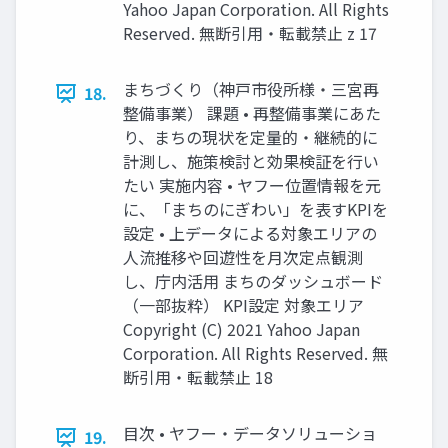
Yahoo Japan Corporation. All Rights
Reserved. 無断引用・転載禁止 z 17
まちづくり（神⼾市役所様・三宮再
18.
整備事業） 課題 • 再整備事業にあた
り、まちの現状を定量的・継続的に
計測し、施策検討と効果検証を⾏い
たい 実施内容 • ヤフー位置情報を元
に、「まちのにぎわい」を表すKPIを
設定 • 上データによる対象エリアの
⼈流推移や回遊性を⽉次定点観測
し、庁内活⽤ まちのダッシュボード
（⼀部抜粋） KPI設定 対象エリア
Copyright (C) 2021 Yahoo Japan
Corporation. All Rights Reserved. 無
断引用・転載禁止 18
⽬次 • ヤフー・データソリューショ
19.