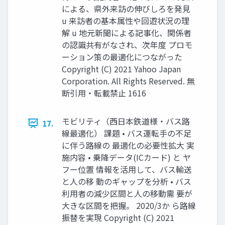
による、県外来訪の伸びしろを発⾒
u 来訪者の基本属性や回遊状況の理
解 u 地元新聞による記事化、関係者
の認識共有がなされ、次年度 プロモ
ーション策の最適化につながった
Copyright (C) 2021 Yahoo Japan
Corporation. All Rights Reserved. 無
断引用・転載禁止 1616
モビリティ（⻄⽇本鉄道様・バス路
17.
線最適化） 課題 • バス運転⼿の不⾜
に伴う路線の 最適化の必要性拡⼤ 実
施内容 • 乗降データ(ICカード) と ヤ
フー位置 情報を活⽤して、バス輸送
と⼈の移 動のギャップを分析 • バス
利⽤者の減少区間と⼈の移動需 要が
⼤きな区間を把握。 2020/3か ら路線
振替を実現 Copyright (C) 2021