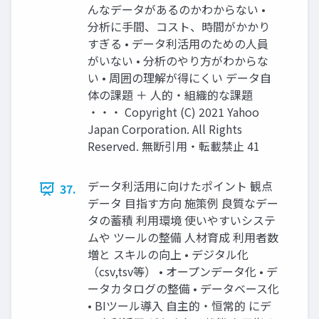
んなデータがあるのかわからない •
分析に⼿間、コスト、時間がかかり
すぎる • データ利活⽤のための⼈員
がいない • 分析のやり⽅がわからな
い • 周囲の理解が得にくい データ⾃
体の課題 ＋ ⼈的・組織的な課題
・・・ Copyright (C) 2021 Yahoo
Japan Corporation. All Rights
Reserved. 無断引用・転載禁止 41
データ利活⽤に向けたポイント 観点
37.
データ ⽬指す⽅向 施策例 良質なデー
タの蓄積 利⽤環境 使いやすいシステ
ムや ツールの整備 ⼈材育成 利⽤者数
増と スキルの向上 • デジタル化
（csv,tsv等） • オープンデータ化 • デ
ータカタログの整備 • データベース化
• BIツール導⼊ ⾃主的・恒常的 にデ