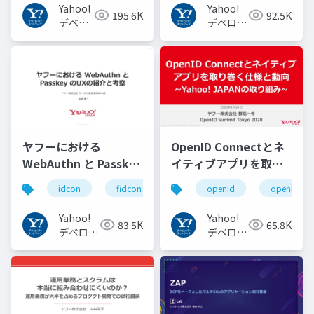
Yahoo!
Yahoo!
195.6K
92.5K
デベロ
デベロッ
ッパー
パーネッ
ネット
トワーク
ワーク
ヤフーにおける
OpenID Connectとネ
WebAuthn と Passkey
イティブアプリを取り
の UX の紹介と考察
巻く仕様と動向 Yahoo!
idcon
fidcon
openid
openid_to
#idcon #fidcon
JAPANの取り組み
#openid
Yahoo!
Yahoo!
83.5K
65.8K
#openid_tokyo
デベロッ
デベロッ
パーネッ
パーネッ
トワーク
トワーク