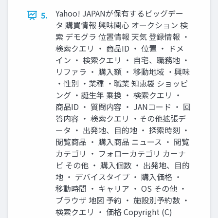
Yahoo! JAPANが保有するビッグデー
5.
タ 購買情報 興味関⼼ オークション 検
索 デモグラ 位置情報 天気 登録情報 ・
検索クエリ ・ 商品ID ・ 位置 ・ ドメ
イン ・ 検索クエリ ・ ⾃宅、職務地 ・
リファラ ・ 購⼊額 ・ 移動地域 ・興味
・性別 ・業種 ・職業 知恵袋 ショッピ
ング ・誕⽣年 乗換 ・ 検索クエリ ・
商品ID ・ 質問内容 ・ JANコード ・ 回
答内容 ・ 検索クエリ ・その他拡張デ
ータ ・ 出発地、⽬的地 ・ 探索時刻 ・
閲覧商品 ・ 購⼊商品 ニュース ・ 閲覧
カテゴリ ・ フォローカテゴリ カーナ
ビ その他 ・ 購⼊個数 ・ 出発地、⽬的
地 ・ デバイスタイプ ・ 購⼊価格 ・
移動時間 ・ キャリア ・ OS その他 ・
ブラウザ 地図 予約 ・ 施設別予約数 ・
検索クエリ ・ 価格 Copyright (C)