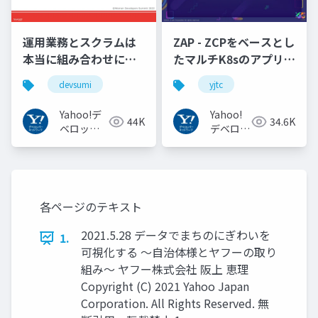
運用業務とスクラムは
ZAP - ZCPをベースとし
本当に組み合わせにく
たマルチK8sのアプリケ
いのか︖運用業務が大
ーション実行基盤
devsumi
yjtc
半を占めるプロダクト
#YJTC / YJTC21 B-3
開発での試行錯誤
Yahoo!デ
Yahoo!
44K
34.6K
ベロッパ
デベロッ
ーネット
パーネッ
ワーク
トワーク
各ページのテキスト
2021.5.28 データでまちのにぎわいを
1.
可視化する 〜⾃治体様とヤフーの取り
組み〜 ヤフー株式会社 阪上 恵理
Copyright (C) 2021 Yahoo Japan
Corporation. All Rights Reserved. 無