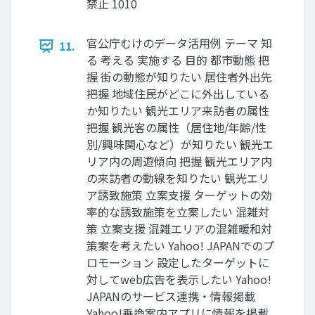
禁止 1010
官公庁むけのデータ活⽤例 テーマ 知
11.
る 考える 実施する 目的 都市動態 把
握 街の動態が知りたい 居住者外出先
把握 地域住⺠がどこに外出している
か知りたい 観光エリア来訪者の属性
把握 観光客の属性（居住地/年齢/性
別/興味関⼼など）が知りたい 観光エ
リア内の周遊傾向 把握 観光エリア内
の来訪者の動線を知りたい 観光エリ
ア誘致施策 ⽴案⽀援 ターゲットの効
率的な誘致施策を⽴案したい 混雑対
策 ⽴案⽀援 混雑エリアの混雑暖和対
策案を考えたい Yahoo! JAPANでのプ
ロモーション 設定したターゲットに
対してweb広告を表⽰したい Yahoo!
JAPANのサービス連携・情報掲載
Yahoo!乗換案内アプリに情報を掲載