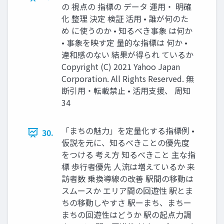
の 視点の 指標の データ 運⽤・ 明確
化 整理 決定 検証 活⽤ • 誰が何のた
め に使うのか • 知るべき事象 は何か
• 事象を映す定 量的な指標は 何か •
違和感のない 結果が得られ ているか
Copyright (C) 2021 Yahoo Japan
Corporation. All Rights Reserved. 無
断引用・転載禁止 • 活⽤⽀援、 周知
34
「まちの魅⼒」を定量化する指標例 •
30.
仮説を元に、知るべきことの優先度
をつける 考え⽅ 知るべきこと 主な指
標 歩⾏者優先 ⼈流は増えているか 来
訪者数 乗換導線の改善 駅間の移動は
スムースか エリア間の回遊性 駅とま
ちの移動しやすさ 駅ーまち、まちー
まちの回遊性はどうか 駅の起点⼒調