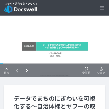
Ope
データでまちのにぎわいを可視
化する〜自治体様とヤフーの取