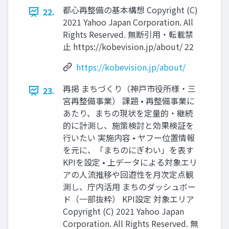
都⼼再整備の基本構想 Copyright (C)
22.
2021 Yahoo Japan Corporation. All
Rights Reserved. 無断引用・転載禁
止 https://kobevision.jp/about/ 22
https://kobevision.jp/about/
再掲 まちづくり（神⼾市役所様・三
23.
宮再整備事業） 課題 • 再整備事業に
あたり、まちの現状を定量的・継続
的に計測し、施策検討と効果検証を
⾏いたい 実施内容 • ヤフー位置情報
を元に、「まちのにぎわい」を表す
KPIを設定 • 上データによる対象エリ
アの⼈流推移や回遊性を⽉次定点観
測し、庁内活⽤ まちのダッシュボー
ド（⼀部抜粋） KPI設定 対象エリア
Copyright (C) 2021 Yahoo Japan
Corporation. All Rights Reserved. 無