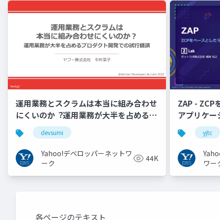
運用業務とスクラムは本当に組み合わせ
ZAP - Z
にくいのか︖運用業務が大半を占めるプ
アプリケーシ
ロダクト開発での試行錯誤
YJTC21 B-3
devsumi
yjtc
Yahoo!デベロッパーネットワ
Ya
44K
ーク
ワー
各ページのテキスト