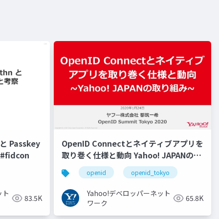
 Passkey
OpenID Connectとネイティブアプリを
fidcon
取り巻く仕様と動向 Yahoo! JAPANの取
り組み #openid #openid_tokyo
openid
openid_tokyo
ット
Yahoo!デベロッパーネット
83.5K
65.8K
ワーク