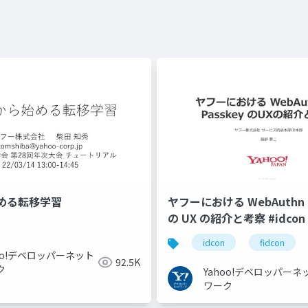
める転移学習
ヤフーにおける WebAuthn と
の UX の紹介と考察 #idcon #
idcon
fidcon
hoo!デベロッパーネット
92.5K
ク
Yahoo!デベロッパーネ
ワーク