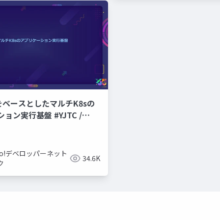
CPをベースとしたマルチK8sの
ョン実行基盤 #YJTC /
hoo!デベロッパーネット
34.6K
ク