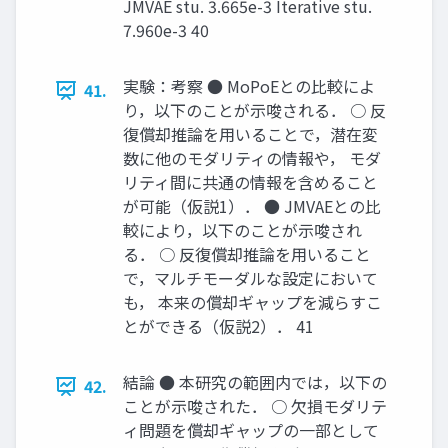
JMVAE stu. 3.665e-3 Iterative stu.
7.960e-3 40
実験：考察 ● MoPoEとの比較によ
41.
り，以下のことが示唆される． ○ 反
復償却推論を用いることで，潜在変
数に他のモダリティの情報や， モダ
リティ間に共通の情報を含めること
が可能（仮説1）． ● JMVAEとの比
較により，以下のことが示唆され
る． ○ 反復償却推論を用いること
で，マルチモーダルな設定において
も， 本来の償却ギャップを減らすこ
とができる（仮説2）． 41
結論 ● 本研究の範囲内では，以下の
42.
ことが示唆された． ○ 欠損モダリテ
ィ問題を償却ギャップの一部として