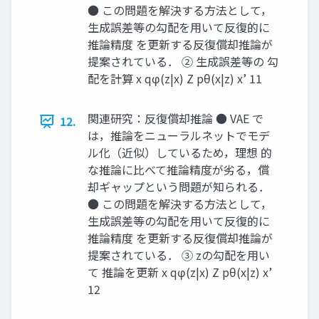
● この問題を解決する方法として，
生成誤差等の勾配を用いて反復的に
推論精度 を更新する反復償却推論が
提案されている． ② 生成誤差等の 勾
配を計算 x qφ(z|x) Z pθ(x|z) x’ 11
関連研究：反復償却推論 ● VAE で
12.
は，推論をニューラルネットでモデ
ル化（近似）しているため，理想 的
な推論に比べて推論精度が劣る，償
却ギャップという問題が知られる．
● この問題を解決する方法として，
生成誤差等の勾配を用いて反復的に
推論精度 を更新する反復償却推論が
提案されている． ③ zの勾配を用い
て 推論を更新 x qφ(z|x) Z pθ(x|z) x’
12