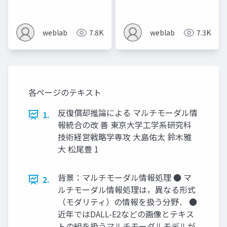
weblab
7.8K
weblab
7.3K
各ページのテキスト
反復償却推論による マルチモーダル情
1.
報統合の改 善 東京大学工学系研究科
技術経営戦略学専攻 大島佑太 鈴木雅
大 松尾豊 1
背景：マルチモーダル情報処理 ● マ
2.
ルチモーダル情報処理は，異なる形式
（モダリティ）の情報を扱う分野． ●
近年ではDALL-E2などの画像とテキス
トの組を扱うマルチモーダルモデルが