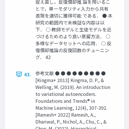
捉え直し，反復償却推 論を用いるこ
とで，単一モダリティ入力から共有
表現を適切に獲得可能 である． ● 本
研究の範囲内で未検証な内容は以
下． ○ 教師モデルと生徒モデルを近
づけるためのより良い蒸留方法． ○
多様なデータセットへの応用． ○ 反
復償却推論の反復回数のチューニン
グ． 42
参考文献 ● ● ● ● ● ● ● ● ●
43.
[Kingma+ 2013] Kingma, D. P., &
Welling, M. (2019). An introduction
to variational autoencoders.
Foundations and Trends® in
Machine Learning, 12(4), 307-392.
[Ramesh+ 2022] Ramesh, A.,
Dhariwal, P., Nichol, A., Chu, C., &
Chen, M. (2022). Hierarchical