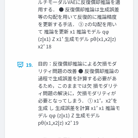
ルチモーダルVAEに反復償却推論を適
用する． ● 反復償却推論は生成誤差
等の勾配を用いて反復的に推論精度
を更新する手法． ③ zの勾配を用い
て 推論を更新 x1 推論モデル qφ
(z|x1) Z x1’ 生成モデル pθ(x1,x2|z)
x2’ 18
目的：反復償却推論による欠損モダ
19.
リティ問題の改善 ● 反復償却推論の
過程で生成誤差を計算する必要があ
るため，このままでは欠 損モダリテ
ィ問題の解決に，欠損モダリティが
必要となってしまう． ① x1’，x2’を
生成 し 生成誤差を計算 x1’ x1 推論モ
デル qφ (z|x1) Z 生成モデル
pθ(x1,x2|z) x2’ 19