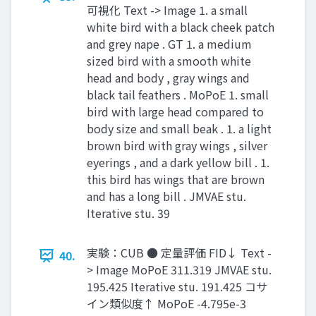
可視化 Text -> Image 1. a small
white bird with a black cheek patch
and grey nape . GT 1. a medium
sized bird with a smooth white
head and body , gray wings and
black tail feathers . MoPoE 1. small
bird with large head compared to
body size and small beak . 1. a light
brown bird with gray wings , silver
eyerings , and a dark yellow bill . 1.
this bird has wings that are brown
and has a long bill . JMVAE stu.
Iterative stu. 39
実験：CUB ● 定量評価 FID↓ Text -
40.
> Image MoPoE 311.319 JMVAE stu.
195.425 Iterative stu. 191.425 コサ
イン類似度↑ MoPoE -4.795e-3