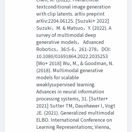
textconditional image generation
with clip latents. arXiv preprint
arXiv:2204.06125. [Suzuki+ 2022]
Suzuki，M. & Matsuo，Y. (2022). A
survey of multimodal deep
generative models， Advanced
Robotics，36:5-6，261-278，DOI:
10.1080/01691864.2022.2035253
[Wo+ 2018] Wu, M., & Goodman, N.
(2018). Multimodal generative
models for scalable
weaklysupervised learning.
Advances in neural information
processing systems, 31. [Sutter+
2021] Sutter TM, Daunhawer I, Vogt
JE. (2021). Generalized multimodal
ELBO. International Conference on
Learning Representations; Vienna,