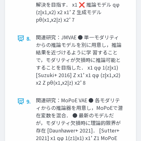
解決を目指す． x1 ❌ 推論モデル qφ
(z|x1,x2) x2 x1’ Z 生成モデル
pθ(x1,x2|z) x2’ 7
関連研究：JMVAE ● 単一モダリティ
8.
からの推論モデルを別に⽤意し，推論
結果を近づけるように学 習すること
で，モダリティが欠損時に推論可能と
することを目指した． x1 qφ 1(z|x1)
[Suzuki+ 2016] Z x1’ x1 qφ (z|x1,x2)
x2 Z pθ(x1,x2|z) x2’ 8
関連研究：MoPoE VAE ● 各モダリテ
9.
ィからの推論器を用意し，MoPoEで潜
在変数を混合． ● 最新のモデルだ
が，モダリティ欠損時に理論的限界が
存在 [Daunhawer+ 2021]． [Sutter+
2021] x1 qφ 1(z1|x1) x1’ Z1 MoPoE