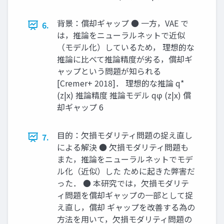
背景：償却ギャップ ● 一方，VAE で
6.
は，推論をニューラルネットで近似
（モデル化）しているため， 理想的な
推論に比べて推論精度が劣る，償却ギ
ャップという問題が知られる
[Cremer+ 2018]． 理想的な推論 q*
(z|x) 推論精度 推論モデル qφ (z|x) 償
却ギャップ 6
目的：欠損モダリティ問題の捉え直し
7.
による解決 ● 欠損モダリティ問題も
また，推論をニューラルネットでモデ
ル化（近似）した ために起きた弊害だ
った． ● 本研究では，欠損モダリテ
ィ問題を償却ギャップの一部として捉
え直し，償却 ギャップを改善する為の
方法を用いて，欠損モダリティ問題の