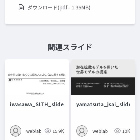
ダウンロード(pdf - 1.36MB)
関連スライド
iwasawa_SLTH_slide
yamatsuta_jsai_slide
weblab
15.9K
weblab
10K