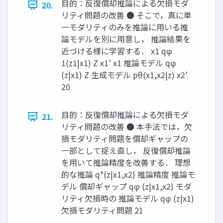
目的：反復償却推論による欠損モダ
20.
リティ問題の改善 ● そこで，真に単
一モダリティのみを推論に用いる推
論モデルを別に用意し， 推論結果を
近づける様に学習する． x1 qφ
1(z1|x1) Z x1’ x1 推論モデル qφ
(z|x1) Z 生成モデル pθ(x1,x2|z) x2’
20
目的：反復償却推論による欠損モダ
21.
リティ問題の改善 ● 本手法では，欠
損モダリティ問題を償却ギャップの
一部として捉え直し， 反復償却推論
を用いて推論精度を改善する． 理想
的な推論 q*(z|x1,x2) 推論精度 推論モ
デル 償却ギャップ qφ (z|x1,x2) モダ
リティ欠損時の 推論モデル qφ (z|x1)
欠損モダリティ問題 21