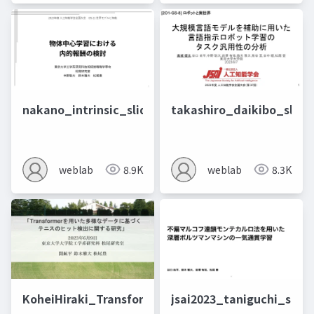
nakano_intrinsic_slide
takashiro_daikibo_slide
weblab
8.9K
weblab
8.3K
KoheiHiraki_Transformer_slide_JSAI2023
jsai2023_taniguchi_slide