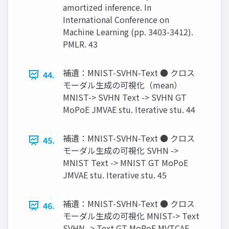
amortized inference. In
International Conference on
Machine Learning (pp. 3403-3412).
PMLR. 43
補遺：MNIST-SVHN-Text ● クロス
44.
モーダル生成の可視化（mean）
MNIST-> SVHN Text -> SVHN GT
MoPoE JMVAE stu. Iterative stu. 44
補遺：MNIST-SVHN-Text ● クロス
45.
モーダル生成の可視化 SVHN ->
MNIST Text -> MNIST GT MoPoE
JMVAE stu. Iterative stu. 45
補遺：MNIST-SVHN-Text ● クロス
46.
モーダル生成の可視化 MNIST-> Text
SVHN -> Text GT MoPoE MVTCAE