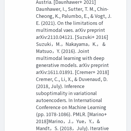
Austria. [Daunhawer+ 2021]
Daunhawer, I., Sutter, T. M., Chin-
Cheong, K., Palumbo, E., & Vogt, J.
E. (2021). On the limitations of
multimodal vaes. arXiv preprint
arXiv:2110.04121. [Suzuki+ 2016]
Suzuki，M.，Nakayama，K.， &
Matsuo，Y. (2016). Joint
multimodal learning with deep
generative models. arXiv preprint
arXiv:1611.01891. [Cremer+ 2018]
Cremer, C., Li, X., & Duvenaud, D.
(2018, July). Inference
suboptimality in variational
autoencoders. In International
Conference on Machine Learning
(pp. 1078-1086). PMLR. [Marino+
2018]Marino，J.，Yue，Y.，&
Mandt，S. (2018，July). Iterative