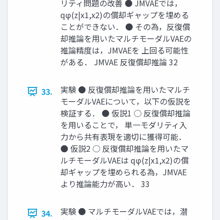
リティ問題の改善 ● JMVAEでは，
qφ(z|x1,x2)の償却ギャップを埋める
ことができない． ● その為，反復償
却推論を用いたマルチモーダルVAEの
推論精度は，JMVAEを 上回る可能性
がある． JMVAE 反復償却推論 32
実験 ● 反復償却推論を用いたマルチ
33.
モーダルVAEについて，以下の仮説を
検証する． ● 仮説1 ○ 反復償却推論
を用いることで， 単一モダリティ入
力から共有表現を適切に獲得可能．
● 仮説2 ○ 反復償却推論を用いたマ
ルチモーダルVAEは qφ(z|x1,x2)の償
却ギャップを埋められる為，JMVAE
より推論能力が高い． 33
実験 ● マルチモーダルVAEでは，潜
34.