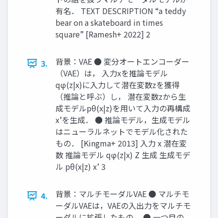
有名． TEXT DESCRIPTION “a teddy
bear on a skateboard in times
square” [Ramesh+ 2022] 2
背景：VAE ● 変分オートエンコーダー
3.
（VAE）は， 入力xを推論モデル
qφ(z|x)に入力して潜在変数zを獲得
（推論と呼ぶ）し， 潜在変数zから生
成モデルpθ(x|z)を用いて入力の再構成
x’を生成． ● 推論モデル，生成モデル
はニューラルネットでモデル化された
もの． [Kingma+ 2013] 入力 x 潜在変
数 推論モデル qφ(z|x) Z 生成 生成モデ
ル pθ(x|z) x’ 3
背景：マルチモーダルVAE ● マルチモ
4.
ーダルVAEは，VAEの入出力をマルチモ
ーダルに拡張したもの． ● 一つ目の