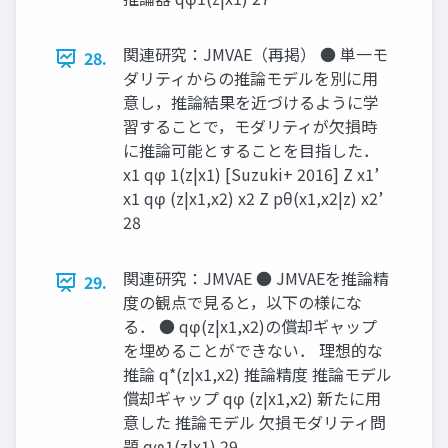
関連研究：JMVAE（再掲） ● 単一モ
28.
ダリティからの推論モデルを別に⽤
意し，推論結果を近づけるように学
習することで，モダリティが欠損時
に推論可能とすることを目指した．
x1 qφ 1(z|x1) [Suzuki+ 2016] Z x1’
x1 qφ (z|x1,x2) x2 Z pθ(x1,x2|z) x2’
28
関連研究：JMVAE ● JMVAEを推論精
29.
度の観点で見ると，以下の様にな
る． ● qφ(z|x1,x2)の償却ギャップ
を埋めることができない． 理想的な
推論 q*(z|x1,x2) 推論精度 推論モデル
償却ギャップ qφ (z|x1,x2) 新たに用
意した 推論モデル 欠損モダリティ問
題 qφ1(z|x1) 29