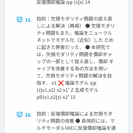
反復償却推論 qφ (z|x) 14
目的：欠損モダリティ問題の捉え直
15.
しによる解決（再掲） ● 欠損モダリ
ティ問題もまた，推論をニューラル
ネットでモデル化（近似）した ため
に起きた弊害だった． ● 本研究で
は，欠損モダリティ問題を償却ギャ
ップの一部として捉え直し，償却 ギ
ャップを改善する為の方法を用い
て，欠損モダリティ問題の解決を目
指す． x1 ❌ 推論モデル qφ
(z|x1,x2) x2 x1’ Z 生成モデル
pθ(x1,x2|z) x2’ 15
目的：反復償却推論による欠損モダ
16.
リティ問題の改善 ● 具体的には，マ
ルチモーダルVAEに反復償却推論を適