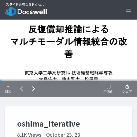
Ope
oshima_iterative
8.1K Views
October 23, 23