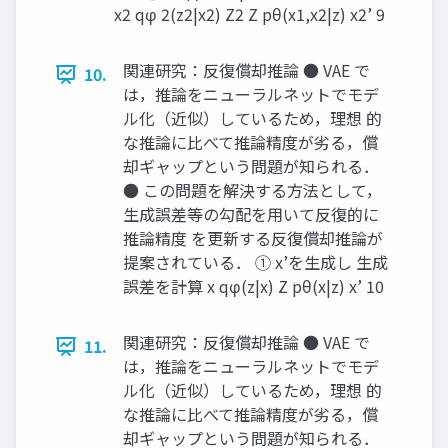
x2 qφ 2(z2|x2) Z2 Z pθ(x1,x2|z) x2’ 9
関連研究：反復償却推論 ● VAE で
10.
は，推論をニューラルネットでモデ
ル化（近似）しているため，理想 的
な推論に比べて推論精度が劣る，償
却ギャップという問題が知られる．
● この問題を解決する方法として，
生成誤差等の勾配を用いて反復的に
推論精度 を更新する反復償却推論が
提案されている． ① x’を生成し 生成
誤差を計算 x qφ(z|x) Z pθ(x|z) x’ 10
関連研究：反復償却推論 ● VAE で
11.
は，推論をニューラルネットでモデ
ル化（近似）しているため，理想 的
な推論に比べて推論精度が劣る，償
却ギャップという問題が知られる．