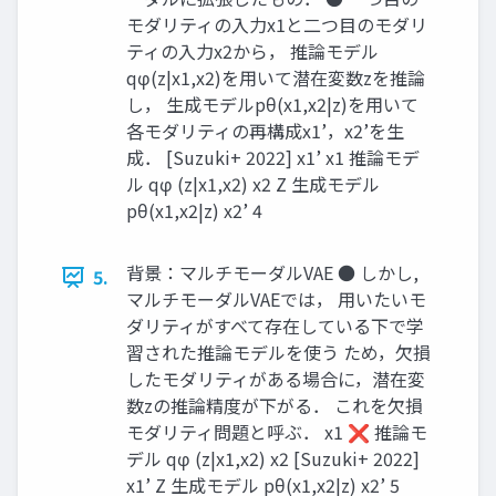
モダリティの入力x1と二つ目のモダリ
ティの入力x2から， 推論モデル
qφ(z|x1,x2)を用いて潜在変数zを推論
し， 生成モデルpθ(x1,x2|z)を用いて
各モダリティの再構成x1’，x2’を生
成． [Suzuki+ 2022] x1’ x1 推論モデ
ル qφ (z|x1,x2) x2 Z 生成モデル
pθ(x1,x2|z) x2’ 4
背景：マルチモーダルVAE ● しかし,
5.
マルチモーダルVAEでは， 用いたいモ
ダリティがすべて存在している下で学
習された推論モデルを使う ため，欠損
したモダリティがある場合に，潜在変
数zの推論精度が下がる． これを欠損
モダリティ問題と呼ぶ． x1 ❌ 推論モ
デル qφ (z|x1,x2) x2 [Suzuki+ 2022]
x1’ Z 生成モデル pθ(x1,x2|z) x2’ 5