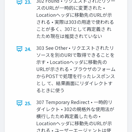
302 Found • リクエストされたリソー
23.
スのURLが一時的に変更された •
Locationヘッダに移動先のURLが示
される • 実際は303の用途で使われる
ことが多く、307として再定義さ れ
たため現在は推奨されていない
303 See Other • リクエストされたリ
24.
ソースを別のURIで取得できることを
示す • Locationヘッダに移動先の
URLが示される • ブラウザのフォーム
からPOSTで処理を行ったレスポンス
とし て、結果画面にリダイレクトす
るときに使う
307 Temporary Redirect • 一時的リ
25.
ダイレクト • 302の規格外な使用法が
横行したため再定義したもの •
Locationヘッダに移動先のURLが示
される • ユーザーエージェントは使