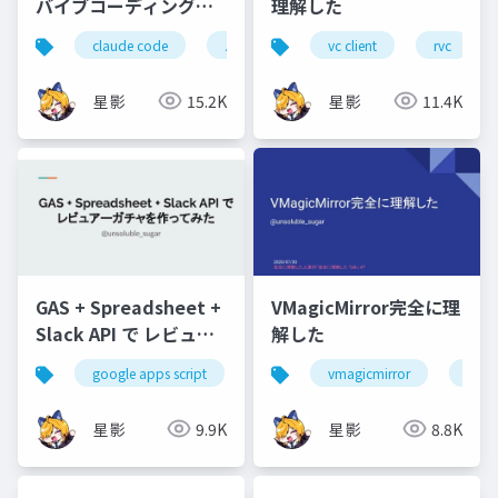
バイブコーディングで
理解した
つくる自分用ニュース
claude code
バイブコーディング
vc client
ai駆動開発
rvc
まとめ
星影
15.2K
星影
11.4K
GAS + Spreadsheet +
VMagicMirror完全に理
Slack API で レビュア
解した
ーガチャを作ってみた
google apps script
spreadsheet
vmagicmirror
slack
vtub
ap
星影
9.9K
星影
8.8K