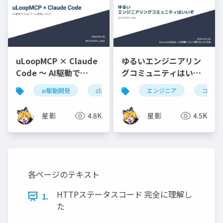
uLoopMCP × Claude
ゆるいエンジニアリン
Code 〜 AI駆動で
グコミュニティはいい
Unityゲーム開発してみ
ぞ
ai駆動開発
claude code
エンジニア
unity
バイブコ
コミュ
た
星影
4.8K
星影
4.5K
各ページのテキスト
HTTPステータスコード 完全に理解し
1.
た