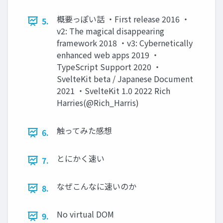
概要っぽい話 ・First release 2016 ・
5.
v2: The magical disappearing
framework 2018 ・v3: Cybernetically
enhanced web apps 2019 ・
TypeScript Support 2020 ・
SvelteKit beta / Japanese Document
2021 ・SvelteKit 1.0 2022 Rich
Harries(@Rich_Harris)
触ってみた感想
6.
とにかく速い
7.
なぜこんなに速いのか
8.
No virtual DOM
9.