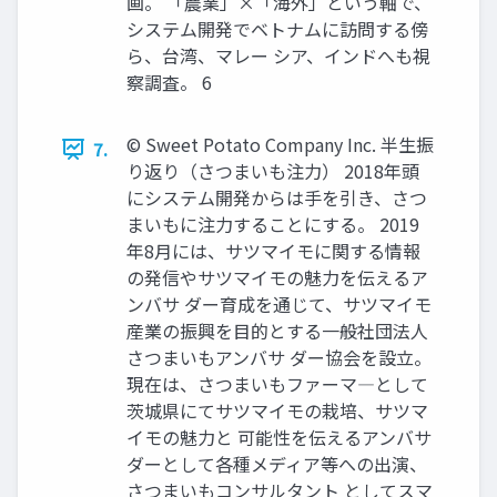
画。 「農業」×「海外」という軸で、
システム開発でベトナムに訪問する傍
ら、台湾、マレー シア、インドへも視
察調査。 6
© Sweet Potato Company Inc. 半生振
7.
り返り（さつまいも注力） 2018年頭
にシステム開発からは手を引き、さつ
まいもに注力することにする。 2019
年8月には、サツマイモに関する情報
の発信やサツマイモの魅力を伝えるア
ンバサ ダー育成を通じて、サツマイモ
産業の振興を目的とする一般社団法人
さつまいもアンバサ ダー協会を設立。
現在は、さつまいもファーマ―として
茨城県にてサツマイモの栽培、サツマ
イモの魅力と 可能性を伝えるアンバサ
ダーとして各種メディア等への出演、
さつまいもコンサルタント としてスマ