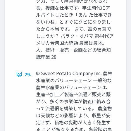
グ力、そして経営判断 が求められ
る、複雑な仕事です。学生時代にア
ルバイトしたとき「あん た仕事でき
ないわね」とすぐにクビになりまし
たから本当です。 さて、誰の言葉で
しょうか？ バラク・オバマ 第44代ア
メリカ合衆国大統領 農業は農地、
人、技術・販売・企画などの総合知
識産業 28
© Sweet Potato Company Inc. 農林
29.
水産業のバリューチェーン 一般的な
農林水産業のバリューチェーンは、
生産→加工／製造→流通／販売と繋
がり、多くの事業体が複雑に絡み合
って流通網を構築している。 農産物
は天候などの影響により、収量が安
定せず、価格の変動が大きく発生す
る ことが多々あるため、各段階の事