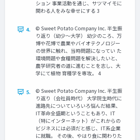
ション 事業活動を通じ、サツマイモに
関わる人をみな幸せにする 3
© Sweet Potato Company Inc. 半生振
4.
り返り（幼少～大学） 幼少のころ、万
博や花博で農業やバイオテクノロジー
の世界に触れ、当時問題になってい た
環境問題や食糧問題を解決したいと、
農学研究者の道に進むことを志し、大
学にて植物 育種学を専攻。 4
© Sweet Potato Company Inc. 半生振
5.
り返り（会社員時代） 大学院生時代に
進路先についていろいろ悩んだ結果、
IT革命全盛期ということもあり、IT
（特にインターネット）がこれからの
ビジネスには必須だと感じ、IT系企業
に就職。 その後、やはり食に関わりた