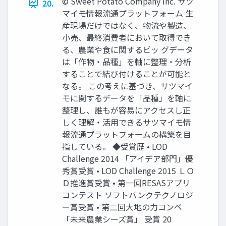
© Sweet Potato Company Inc. サツ
20.
マイモ情報流通プラットフォーム 生
産現場だけではなく、物流や製造、
小売、最終消費者において取得でき
る、農業や食に関するビッ グデータ
は「作物・品種」を軸に整理・分析
することで結び付けることが可能と
なる。 この考えに基づき、サツマイ
モに関するデータを「品種」を軸に
整理し、誰もが容易にアクセスし正
しく理解・活用できるサツマイモ情
報流通プラットフォームの構築を目
指している。 ◆受賞歴 • LOD
Challenge 2014 「アイデア部門」優
秀賞受賞 • LOD Challenge 2015 ＬＯ
Ｄ推進賞受賞 • 第一回RESASアプリ
コンテスト ソフトバンクテクノロジ
ー賞受賞 • 第二回大地の力コンペ
「未来農業シーズ賞」 受賞 20