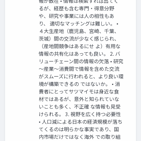
報が散在 • 情報は検索すれば出てく
るが、経歴も含む専門・得意分野
や、研究や事業には人の相性もあ
り、 適切なマッチングは難しい。 •
４大生産地（鹿児島、宮崎、千葉、
茨城）間の交流が少なく感じられ、
（産地間競争はあるにせ よ）有用な
情報の共有化はあっても良い。 2. バ
リューチェーン間の情報の欠落 • 研究
～産業～消費間で情報を含めた交流
がスムーズに行われると、より良い環
境が構築できるの ではないか。 • 消
費者にとってサツマイモは身近な食
材ではあるが、意外と知られていな
いことも多く、不正確 な情報も見受
けられる。 3. 視野を広く持つ必要性
• 人口減による日本の経済規模が落ち
てくるのは明らかな事実であり、国
内市場だけではなく海外 での取り組