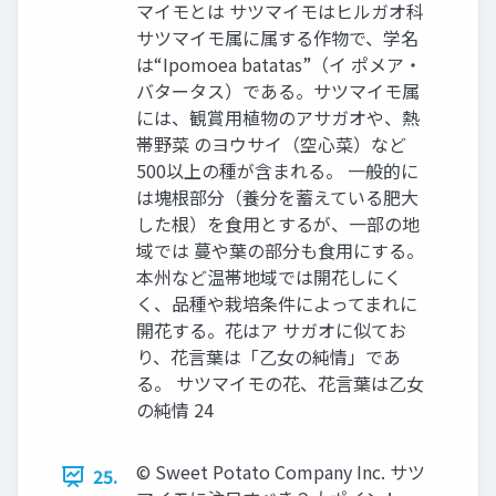
マイモとは サツマイモはヒルガオ科
サツマイモ属に属する作物で、学名
は“Ipomoea batatas”（イ ポメア・
バタータス）である。サツマイモ属
には、観賞用植物のアサガオや、熱
帯野菜 のヨウサイ（空心菜）など
500以上の種が含まれる。 一般的に
は塊根部分（養分を蓄えている肥大
した根）を食用とするが、一部の地
域では 蔓や葉の部分も食用にする。
本州など温帯地域では開花しにく
く、品種や栽培条件によってまれに
開花する。花はア サガオに似てお
り、花言葉は「乙女の純情」であ
る。 サツマイモの花、花言葉は乙女
の純情 24
© Sweet Potato Company Inc. サツ
25.