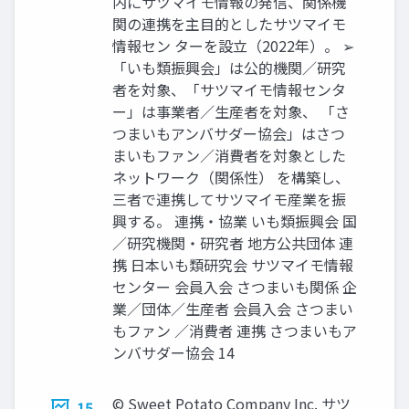
内にサツマイモ情報の発信、関係機
関の連携を主目的としたサツマイモ
情報セン ターを設立（2022年）。 ➢
「いも類振興会」は公的機関／研究
者を対象、「サツマイモ情報センタ
ー」は事業者／生産者を対象、 「さ
つまいもアンバサダー協会」はさつ
まいもファン／消費者を対象とした
ネットワーク（関係性） を構築し、
三者で連携してサツマイモ産業を振
興する。 連携・協業 いも類振興会 国
／研究機関・研究者 地方公共団体 連
携 日本いも類研究会 サツマイモ情報
センター 会員入会 さつまいも関係 企
業／団体／生産者 会員入会 さつまい
もファン ／消費者 連携 さつまいもア
ンバサダー協会 14
© Sweet Potato Company Inc. サツ
15.