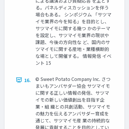
による講演および質疑応答 を主とす
る。パネルディスカッションを伴う
場合もある。 シンポジウム 「サツマ
イモ業界の今を知る」を目的とし、
サツマイモに関する幾つ かのテーマ
を設定し、サツマイモ業界の現状や
課題、今後の方向性な ど、国内のサ
ツマイモに関する産地・業種横断的
な場として開催する。 情報発信 イベ
ント 15
© Sweet Potato Company Inc. さつ
16.
まいもアンバサダー協会 サツマイモ
に関する正しい情報の発信、サツマ
イモの新しい価値創出を目指す企
業・組 織との共創活動、サツマイモ
の魅力を伝えるアンバサダー育成を
通じて、サツマイモ産 業の持続的な
発展に貢献することを目的としてい