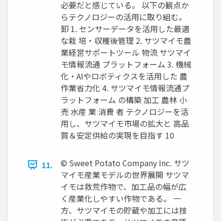
必要だと感じている。 以下の観点か
らテクノロジーの活用に取り組む。
卸 1. センサーデータを活用した最適
な栽 培・収穫後管理 2. サツマイモ農
業経営サポートツール 物流 サツマイ
モ情報流通 プラットフォーム 3. 機械
化・AIやロボティクスを活用した 農
作業省力化 4. サツマイモ情報流通プ
ラットフォーム の構築 加工 農林 小
売 水産 業 消費 者 テクノロジーを活
用し、サツマイモ市場の拡大と 高品
質＆安定供給の実現を目指す 10
© Sweet Potato Company Inc. サツ
11.
マイモ産業モデルの世界展開 サツマ
イモは救荒作物で、加工品の幅が広
く産業化しやすい作物である。 一
方、サツマイモの貯蔵や加工には技