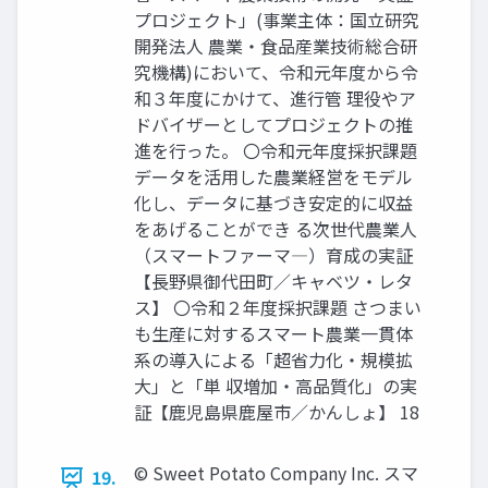
プロジェクト」(事業主体：国立研究
開発法人 農業・食品産業技術総合研
究機構)において、令和元年度から令
和３年度にかけて、進行管 理役やア
ドバイザーとしてプロジェクトの推
進を行った。 〇令和元年度採択課題
データを活用した農業経営をモデル
化し、データに基づき安定的に収益
をあげることができ る次世代農業人
（スマートファーマ―）育成の実証
【長野県御代田町／キャベツ・レタ
ス】 〇令和２年度採択課題 さつまい
も生産に対するスマート農業一貫体
系の導入による「超省力化・規模拡
大」と「単 収増加・高品質化」の実
証【鹿児島県鹿屋市／かんしょ】 18
© Sweet Potato Company Inc. スマ
19.