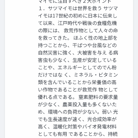
マイモに注目すべき２大ポイント
１．サツマイモは世界を救う サツマ
イモは17世紀の初めに日本に伝来し
て以来、江戸時代や戦後の食糧危機
の際には、 救荒作物として人々の命
を救ってきた。 ほふく性の地上部を
持つことから、干ばつや台風などの
自然災害に強く、大被害を与え る病
害虫も少なく、生産が安定している
ことや、エネルギーとしてのでん粉
だけではな く、ミネラル・ビタミン
類を含んでいることから栄養価の高
い作物であることが救荒作 物として
優れる点である。 窒素肥料の要求量
が少なく、農薬投入量も多くないた
め、環境への負荷が少ない。弱い 光
でも生長速度が速く、光合成効率が
高く、温暖化対策やバイオ発電材料
としても有用 であることから、持続