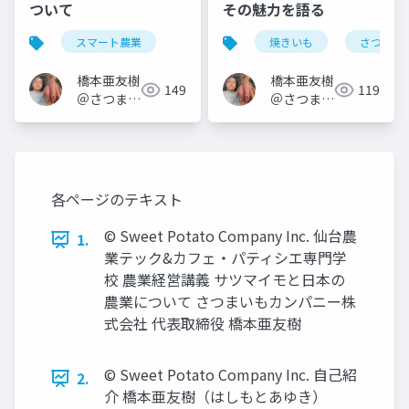
ついて
その魅力を語る
スマート農業
焼きいも
さつまい
橋本亜友樹
橋本亜友樹
149
119
＠さつまい
＠さつまい
もオタク
もオタク
各ページのテキスト
© Sweet Potato Company Inc. 仙台農
1.
業テック&カフェ・パティシエ専門学
校 農業経営講義 サツマイモと日本の
農業について さつまいもカンパニー株
式会社 代表取締役 橋本亜友樹
© Sweet Potato Company Inc. 自己紹
2.
介 橋本亜友樹（はしもとあゆき）