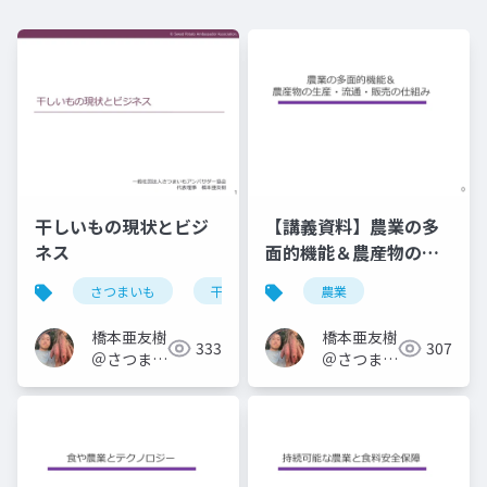
干しいもの現状とビジ
【講義資料】農業の多
ネス
面的機能＆農産物の生
産・流通・販売の仕組
さつまいも
干しいも
農業
み
橋本亜友樹
橋本亜友樹
333
307
＠さつまい
＠さつまい
もオタク
もオタク