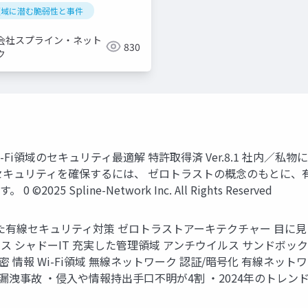
fi領域に潜む脆弱性と事件
会社スプライン・ネット
830
ク
i-Fi領域のセキュリティ最適解 特許取得済 Ver.8.1 社内
セキュリティを確保するには、 ゼロトラストの概念のもとに、有
 Spline-Network Inc. All Rights Reserved
充実した有線セキュリティ対策 ゼロトラストアーキテクチャー 目に見
シャドーIT 充実した管理領域 アンチウイルス サンドボックス IoT／O
 情報 Wi-Fi領域 無線ネットワーク 認証/暗号化 有線ネットワ
 ・侵入や情報持出手口不明が4割 ・2024年のトレンド領域 ©2025 Sp