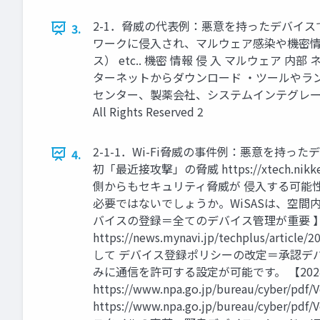
2-1．脅威の代表例：悪意を持ったデバイス
3.
ワークに侵入され、マルウェア感染や機密情報
ス） etc.. 機密 情報 侵 入 マルウェア 
ターネットからダウンロード ・ツールやラン
センター、製薬会社、システムインテグレーター、
All Rights Reserved 2
2-1-1．Wi-Fi脅威の事件例：悪意を持っ
4.
初「最近接攻撃」の脅威 https://xtech.nik
側からもセキュリティ脅威が 侵入する可能
必要ではないでしょうか。WiSASは、空間内
バイスの登録＝全てのデバイス管理が重要 
https://news.mynavi.jp/techp
して デバイス登録ポリシーの改定＝承認デ
みに通信を許可する設定が可能です。 【202
https://www.npa.go.jp/bureau/c
https://www.npa.go.jp/bureau