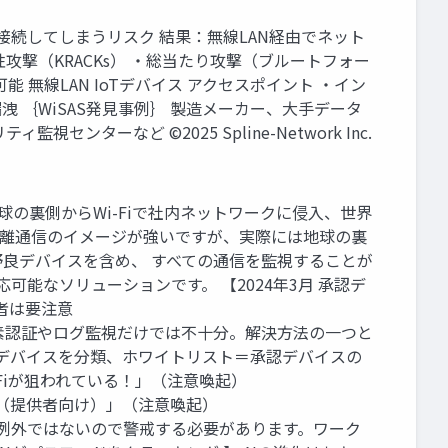
に接続してしまうリスク 結果：無線LAN経由でネット
攻撃（KRACKs） ・総当たり攻撃（ブルートフォー
可能 無線LAN IoTデバイス アクセスポイント ・イン
 ｛WiSAS発見事例｝ 製造メーカー、大手データ
など ©2025 Spline-Network Inc.
 地球の裏側からWi-Fiで社内ネットワークに侵入、世界
5/ →Wi-Fiは近距離通信のイメージが強いですが、実際には地球の裏
良デバイスを含め、 すべての通信を監視することが
可能なソリューションです。 【2024年3月 承認デ
者は要注意
多様化しており、多要素認証やログ監視だけでは不十分。解決方法の一つと
 デバイスを分類、ホワイトリスト＝承認デバイスの
-Fiが狙われている！」（注意喚起）
ていますよ!!（提供者向け）」（注意喚起）
注意喚起だが、企業も例外ではないので警戒する必要があります。ワーク