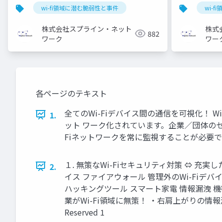
wi-fi領域に潜む脆弱性と事件
wi-
株式会社スプライン・ネット
株式
882
ワーク
ワー
各ページのテキスト
全てのWi-Fiデバイス間の通信を可視化！ W
1.
ット ワーク化されています。企業／団体の
Fiネットワークを常に監視することが必要です。 0 ©2025
１. 無策なWi-Fiセキュリティ対策 ⇔ 
2.
イス ファイアウォール 管理外のWi-Fiデバイス 
ハッキングツール スマート家電 情報漏洩 機密
業がWi-Fi領域に無策！ ・右肩上がりの情報漏洩事故
Reserved 1