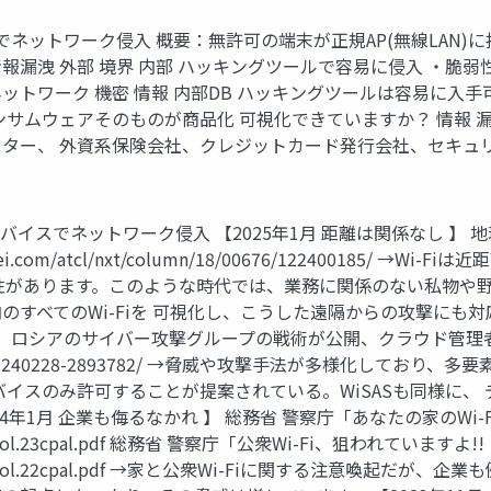
でネットワーク侵入 概要：無許可の端末が正規AP(無線LAN)
漏洩 外部 境界 内部 ハッキングツールで容易に侵入 ・脆弱性
内部 ネットワーク 機密 情報 内部DB ハッキングツールは容易に入手
サムウェアそのものが商品化 可視化できていますか？ 情報 漏洩
 外資系保険会社、クレジットカード発行会社、セキュリティ監視センター
たデバイスでネットワーク侵入 【2025年1月 距離は関係なし 】
kei.com/atcl/nxt/column/18/00676/12240018
性があります。このような時代では、業務に関係のない私物や野
のすべてのWi-Fiを 可視化し、こうした遠隔からの攻撃にも対応
】 ロシアのサイバー攻撃グループの戦術が公開、クラウド管理
lus/article/20240228-2893782/ →脅威や攻撃手法が
バイスのみ許可することが提案されている。WiSASも同様に、
4年1月 企業も侮るなかれ 】 総務省 警察庁「あなたの家のWi
yber/pdf/Vol.23cpal.pdf 総務省 警察庁「公衆Wi-Fi、狙われ
/cyber/pdf/Vol.22cpal.pdf →家と公衆Wi-Fiに関する