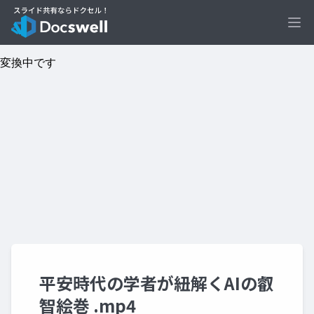
Ope
平安時代の学者が紐解くAIの叡
智絵巻 .mp4