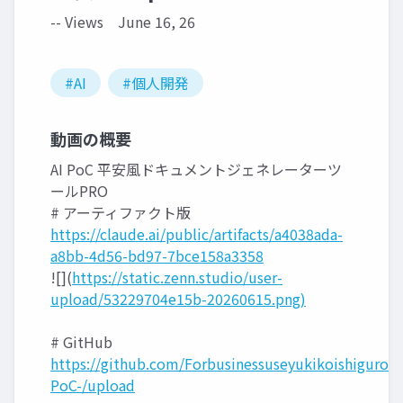
-- Views
June 16, 26
#AI
#個人開発
動画の概要
AI PoC 平安風ドキュメントジェネレーターツ
ールPRO
# アーティファクト版
https://claude.ai/public/artifacts/a4038ada-
a8bb-4d56-bd97-7bce158a3358
![](
https://static.zenn.studio/user-
upload/53229704e15b-20260615.png)
# GitHub
https://github.com/Forbusinessuseyukikoishiguro/-
PoC-/upload