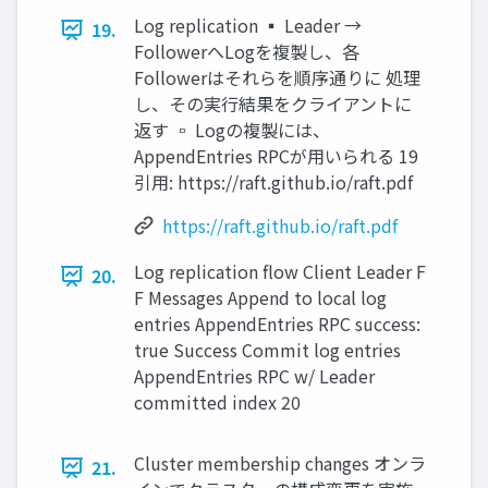
Log replication ▪ Leader →
19.
FollowerへLogを複製し、各
Followerはそれらを順序通りに 処理
し、その実行結果をクライアントに
返す ▫ Logの複製には、
AppendEntries RPCが用いられる 19
引用: https://raft.github.io/raft.pdf
https://raft.github.io/raft.pdf
Log replication ﬂow Client Leader F
20.
F Messages Append to local log
entries AppendEntries RPC success:
true Success Commit log entries
AppendEntries RPC w/ Leader
committed index 20
Cluster membership changes オンラ
21.