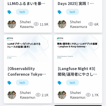
LLMのふるまいを暴
Days 2025] 実践！
け！ - OpenLLMetryを
Datadogで高める OCI
tech
tech
通して見る世界 -
のオブザーバビリティ
Shuhei
Shuhei
11.9K
6K
Kawamura
Kawamura
[Observability
[Langfuse Night #3]
Conference Tokyo
開発/運用者にやさしい
2025] LLMオブザーバ
LLMアプリの基盤 -
tech
tech
ビリティにおけるトレ
Langfuse & Kong
ースの拡張（後半）
Gateway -
Shuhei
Shuhei
2.1K
1.7K
Kawamura
Kawamura