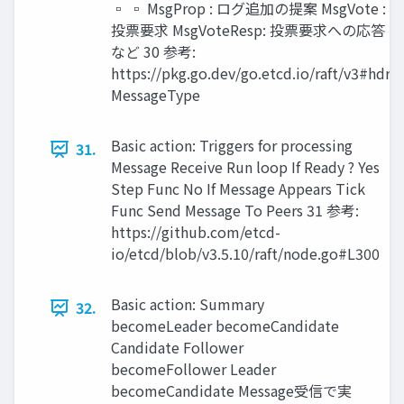
▫ ▫ MsgProp : ログ追加の提案 MsgVote :
投票要求 MsgVoteResp: 投票要求への応答
など 30 参考:
https://pkg.go.dev/go.etcd.io/raft/v3#hdr-
MessageType
Basic action: Triggers for processing
31.
Message Receive Run loop If Ready ? Yes
Step Func No If Message Appears Tick
Func Send Message To Peers 31 参考:
https://github.com/etcd-
io/etcd/blob/v3.5.10/raft/node.go#L300
Basic action: Summary
32.
becomeLeader becomeCandidate
Candidate Follower
becomeFollower Leader
becomeCandidate Message受信で実