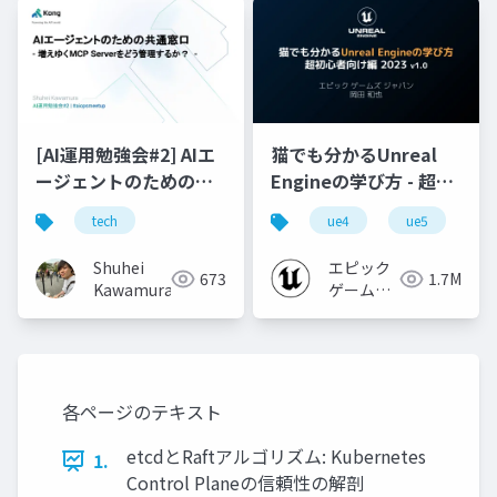
[AI運用勉強会#2] AIエ
猫でも分かるUnreal
ージェントのための共
Engineの学び方 - 超初
通窓口 - 増えゆくMCP
心者向け編 - 2023 v1.0
tech
ue4
ue5
u
Serverをどう管理する
か？ -
Shuhei
エピック
673
1.7M
Kawamura
ゲームズ
ジャパン
各ページのテキスト
etcdとRaftアルゴリズム: Kubernetes
1.
Control Planeの信頼性の解剖