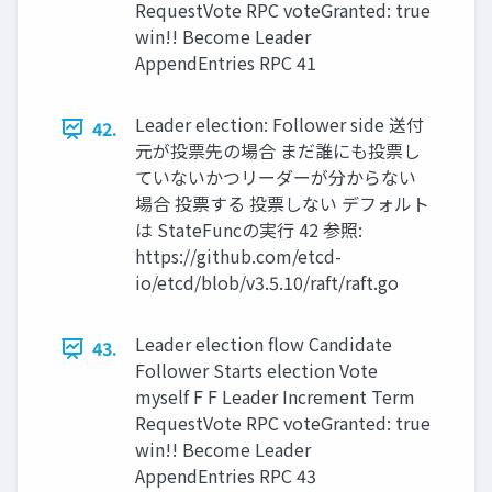
RequestVote RPC voteGranted: true
win!! Become Leader
AppendEntries RPC 41
Leader election: Follower side 送付
42.
元が投票先の場合 まだ誰にも投票し
ていないかつリーダーが分からない
場合 投票する 投票しない デフォルト
は StateFuncの実行 42 参照:
https://github.com/etcd-
io/etcd/blob/v3.5.10/raft/raft.go
Leader election ﬂow Candidate
43.
Follower Starts election Vote
myself F F Leader Increment Term
RequestVote RPC voteGranted: true
win!! Become Leader
AppendEntries RPC 43