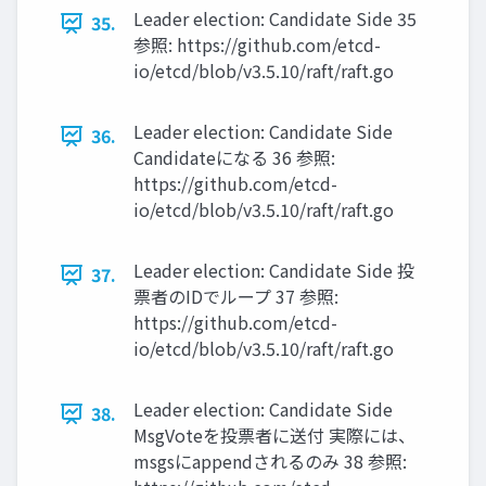
Leader election: Candidate Side 35
35.
参照: https://github.com/etcd-
io/etcd/blob/v3.5.10/raft/raft.go
Leader election: Candidate Side
36.
Candidateになる 36 参照:
https://github.com/etcd-
io/etcd/blob/v3.5.10/raft/raft.go
Leader election: Candidate Side 投
37.
票者のIDでループ 37 参照:
https://github.com/etcd-
io/etcd/blob/v3.5.10/raft/raft.go
Leader election: Candidate Side
38.
MsgVoteを投票者に送付 実際には、
msgsにappendされるのみ 38 参照: