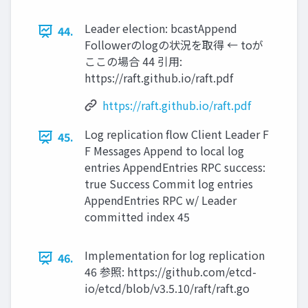
Leader election: bcastAppend
44.
Followerのlogの状況を取得 ← toが
ここの場合 44 引用:
https://raft.github.io/raft.pdf
https://raft.github.io/raft.pdf
Log replication ﬂow Client Leader F
45.
F Messages Append to local log
entries AppendEntries RPC success:
true Success Commit log entries
AppendEntries RPC w/ Leader
committed index 45
Implementation for log replication
46.
46 参照: https://github.com/etcd-
io/etcd/blob/v3.5.10/raft/raft.go