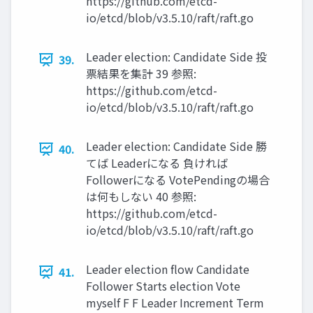
https://github.com/etcd-
io/etcd/blob/v3.5.10/raft/raft.go
Leader election: Candidate Side 投
39.
票結果を集計 39 参照:
https://github.com/etcd-
io/etcd/blob/v3.5.10/raft/raft.go
Leader election: Candidate Side 勝
40.
てば Leaderになる 負ければ
Followerになる VotePendingの場合
は何もしない 40 参照:
https://github.com/etcd-
io/etcd/blob/v3.5.10/raft/raft.go
Leader election ﬂow Candidate
41.
Follower Starts election Vote
myself F F Leader Increment Term