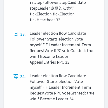
行 stepFollower stepCandidate
stepLeader 定期的に実行
tickElection tickElection
tickHeartbeat 32
Leader election ﬂow Candidate
33.
Follower Starts election Vote
myself F F Leader Increment Term
RequestVote RPC voteGranted: true
win!! Become Leader
AppendEntries RPC 33
Leader election ﬂow Candidate
34.
Follower Starts election Vote
myself F F Leader Increment Term
RequestVote RPC voteGranted: true
win!! Become Leader 34