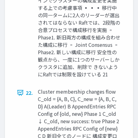
インでクラスターの構成変更を実施
する上での考慮事項 ▪ ▪ ▪ 移行中
の同一タームに2人のリーダーが選出
されてはならない Raftでは、2段階の
合意プロセスで構成移行を実施 ▫
Phase1. 新旧両方の構成を組み合わせ
た構成に移行 ▫ Joint Consensus ▫
Phase2. 新しい構成に移行 安全性の
観点から、一度に1つのサーバーしか
クラスタに追加、削除で きないよう
にRaftでは制限を設けている 21
Cluster membership changes ﬂow
22.
C_old = {A, B, C}, C_new = {A, B, C,
D} A(Leader) B AppendEntries RPC
Conﬁg of {old, new} Phase 1 C_old
↓ C_old, new success: true Phase 2
AppendEntries RPC Conﬁg of {new}
C D 新旧全てのノードに 構成変更ロ