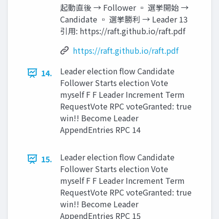
起動直後 → Follower ▫ 選挙開始 →
Candidate ▫ 選挙勝利 → Leader 13
引用: https://raft.github.io/raft.pdf
https://raft.github.io/raft.pdf
Leader election ﬂow Candidate
14.
Follower Starts election Vote
myself F F Leader Increment Term
RequestVote RPC voteGranted: true
win!! Become Leader
AppendEntries RPC 14
Leader election ﬂow Candidate
15.
Follower Starts election Vote
myself F F Leader Increment Term
RequestVote RPC voteGranted: true
win!! Become Leader
AppendEntries RPC 15