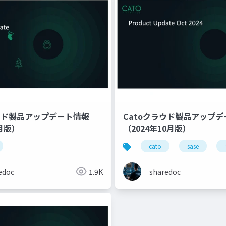
ラウド製品アップデート情報
Catoクラウド製品アップ
1月版）
（2024年10月版）
cato
sase
edoc
1.9K
sharedoc