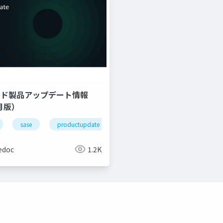
ラウド製品アップデート情報
2月版）
sase
productupdate
edoc
1.2K