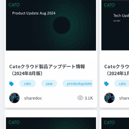
Catoクラウド製品アップデート情報
Catoク
（2024年8月版）
（2024年
cato
sase
productupdate
cato
sharedoc
3.1K
shar