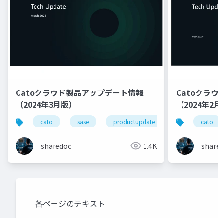
Catoクラウド製品アップデート情報
Catoク
（2024年3月版）
（2024年
cato
sase
productupdate
cato
sharedoc
1.4K
shar
各ページのテキスト