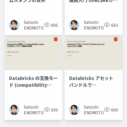
ログフェデレーション
× Azure Databricks
ミラー化カタログ
Satoshi
Satoshi
806
663
ENOMOTO
ENOMOTO
Databricks の互換モー
Databricks アセット
ド (compatibility
バンドルで
mode) で広がるオープ
Infrastructure as
ンデータ基盤の可能性
Code (IaC) の実践
Satoshi
Satoshi
650
609
ENOMOTO
ENOMOTO