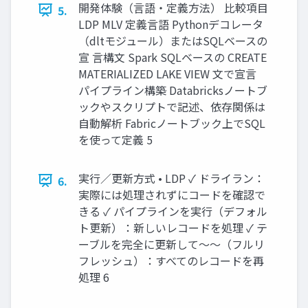
開発体験（言語・定義方法） 比較項目
5.
LDP MLV 定義言語 Pythonデコレータ
（dltモジュール）またはSQLベースの
宣 言構文 Spark SQLベースの CREATE
MATERIALIZED LAKE VIEW 文で宣言
パイプライン構築 Databricksノートブ
ックやスクリプトで記述、依存関係は
自動解析 Fabricノートブック上でSQL
を使って定義 5
実行／更新方式 • LDP ✓ ドライラン：
6.
実際には処理されずにコードを確認で
きる ✓ パイプラインを実行（デフォル
ト更新）：新しいレコードを処理 ✓ テ
ーブルを完全に更新して～～（フルリ
フレッシュ）：すべてのレコードを再
処理 6