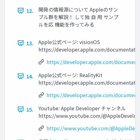
開発の情報源について Appleのサン
12.
プル群を解説！ して独 自 用 サンプ
ルを応 機能を作ってみる
Apple公式ページ: visionOS
13.
https://developer.apple.com/documentatio
https://developer.apple.com/documenta
Apple公式ページ: RealityKit
14.
https://developer.apple.com/documentation
https://developer.apple.com/documenta
Youtube: Apple Developer チャンネル
15.
https://www.youtube.com/@AppleDevelop
https://www.youtube.com/@AppleDeve