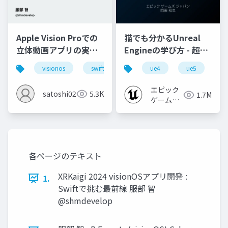
Apple Vision Proでの
猫でも分かるUnreal
立体動画アプリの実装
Engineの学び方 - 超初
と40の工夫
心者向け編 - 2023 v1.0
visionos
swift
ue4
ue5
u
エピック
satoshi0212
5.3K
1.7M
ゲームズ
ジャパン
各ページのテキスト
XRKaigi 2024 visionOSアプリ開発 :
1.
Swiftで挑む最前線 服部 智
@shmdevelop