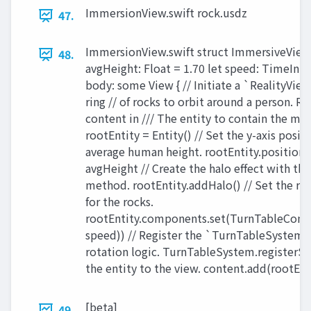
ImmersionView.swift rock.usdz
47.
ImmersionView.swift struct ImmersiveView:
48.
avgHeight: Float = 1.70 let speed: TimeInter
body: some View { // Initiate a `RealityView
ring // of rocks to orbit around a person. Re
content in /// The entity to contain the mod
rootEntity = Entity() // Set the y-axis posit
average human height. rootEntity.position.
avgHeight // Create the halo effect with t
method. rootEntity.addHalo() // Set the ro
for the rocks.
rootEntity.components.set(TurnTableCom
speed)) // Register the `TurnTableSystem`
rotation logic. TurnTableSystem.registerSy
the entity to the view. content.add(rootEntit
[beta]
49.