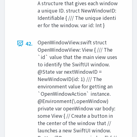
A structure that gives each window
a unique ID. struct NewWindowID:
Identifiable { /// The unique identi
er for the window. var id: Int }
OpenWindowView.swift struct
42.
OpenWindowView: View { /// The
`id` value that the main view uses
to identify the SwiftUI window.
@State var nextWindowID =
NewWindowID(id: 1) /// The
environment value for getting an
`OpenWindowAction` instance.
@Environment(\.openWindow)
private var openWindow var body:
some View { // Create a button in
the center of the window that //
launches a new SwiftUI window.