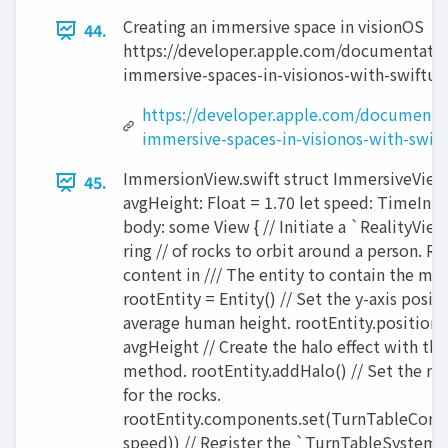
Creating an immersive space in visionOS
44.
https://developer.apple.com/documentation
immersive-spaces-in-visionos-with-swiftui
https://developer.apple.com/documentat
immersive-spaces-in-visionos-with-swift
ImmersionView.swift struct ImmersiveView:
45.
avgHeight: Float = 1.70 let speed: TimeInter
body: some View { // Initiate a `RealityView
ring // of rocks to orbit around a person. Re
content in /// The entity to contain the mod
rootEntity = Entity() // Set the y-axis posit
average human height. rootEntity.position.
avgHeight // Create the halo effect with t
method. rootEntity.addHalo() // Set the ro
for the rocks.
rootEntity.components.set(TurnTableCom
speed)) // Register the `TurnTableSystem`