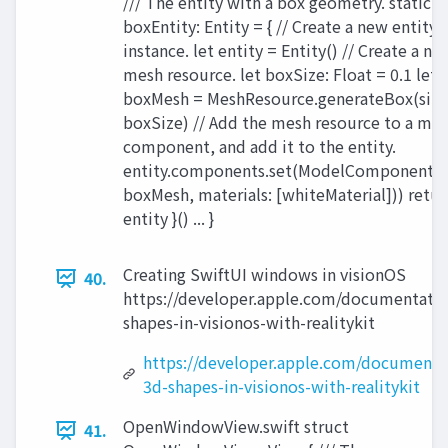
/// The entity with a box geometry. static l
boxEntity: Entity = { // Create a new entity
instance. let entity = Entity() // Create a ne
mesh resource. let boxSize: Float = 0.1 let
boxMesh = MeshResource.generateBox(size
boxSize) // Add the mesh resource to a mo
component, and add it to the entity.
entity.components.set(ModelComponent(
boxMesh, materials: [whiteMaterial])) retur
entity }() ... }
Creating SwiftUI windows in visionOS
40.
https://developer.apple.com/documentation
shapes-in-visionos-with-realitykit
https://developer.apple.com/documentat
3d-shapes-in-visionos-with-realitykit
OpenWindowView.swift struct
41.