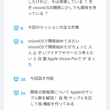
したけれど、今は停滞している ？ 手
手 visionOSの開発に少しでも興味を持
っている ？
今回のセッションの主な対象
8.
visionOSで開発始めてみたい
9.
visionOSで開発始めたがちょっと 人
人 止 手 いアイデアやサービス考えた
い 人 白 面 Apple Vision Proで が まっ
た
今回話す内容
10.
開発の情報源について Appleのサン
11.
プル群を解説！ 自 用 サンプルを応
して独 機能を作ってみる