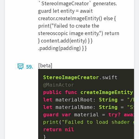
`StereoImageCreator` generates.
guard let entity = await
creator.createImageEntity() else {
print("Failed to create the
stereoscopic image entity.") return
} content.add(entity) } }
.padding(padding) } }
[beta]
59.
StereoImageCreator
@MainActor
public
func
createImageEntity
(
let
 materialRoot: 
String
=
"/R
let
 materialName: 
String
=
"St
guard
var
 material 
=
try?
awai
print
(
"Failed to load shader g
return
nil