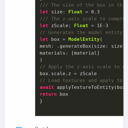
/// The size of the box in thr
let
 size: 
Float
=
0.3
/// The z-axis scale to compre
let
 zScale: 
Float
=
1E-3
// Generates the model entity 
let
 box 
=
ModelEntity
(

mesh: .generateBox(size: size),
materials: [material]

// Apply the z-axis scale to c
box.scale.z 
=
// Load textures and apply to 
await
 applyTextureToEntity(box
return
 box

}
