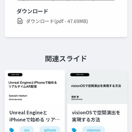
ダウンロード
ダウンロード(pdf - 47.69MB)
関連スライド
Unreal Engineと
visionOSで空間演出を
iPhoneで始める リアル
実現する方法
タイムAR配信
ios
iphone
swift
visionos
unreal engine
a