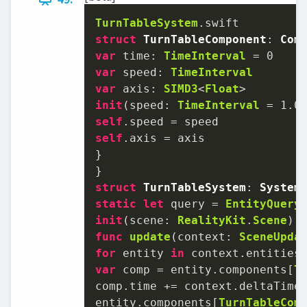
TurnTableSystem
struct
TurnTableComponent
: 
Com
var
 time: 
TimeInterval
=
0
var
 speed: 
TimeInterval
var
 axis: 
SIMD3
<
Float
init
(
speed
: 
TimeInterval
=
1.0
self
.speed 
=
self
.axis 
=
 axis

}

struct
TurnTableSystem
: 
System
static
let
 query 
=
EntityQuery
init
(
scene
: 
RealityKit
.
Scene
func
update
(
context
: 
SceneUpda
for
 entity 
in
 context.entities
var
 comp 
=
 entity.components[
T
comp.time 
+=
 context.deltaTime

entity.components[
TurnTableCom