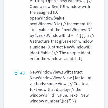
Button("Open a new window") { //
Open a new SwiftUI window with
the assigned ID.
openWindow(value:
nextWindowID.id) // Increment the
`id` value of the `nextWindowID`
by 1. nextWindowID.id += 1 } } } fi ///
A structure that gives each window
a unique ID. struct NewWindowID:
Identifiable { /// The unique identi
er for the window. var id: Int }
NewWindowView.swift struct
43.
NewWindowView: View { let id: Int
var body: some View { // Create a
text view that displays // the
window's `id` value. Text("New
window number \(id)") } }