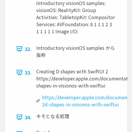
Introductory visionOS samples:
visionOS: RealityKit: Group
Activities: TabletopKit: Compositor
Services: AVFoundation: 8 1 1 1 2 3
1 1 1 1 1 Image I/O:
Introductory visionOS samples から
32.
抜粋
Creating D shapes with SwiftUI 2
33.
https://developer.apple.com/documentation
shapes-in-visionos-with-swiftui
https://developer.apple.com/documentat
2d-shapes-in-visionos-with-swiftui
キモとなる処理
34.