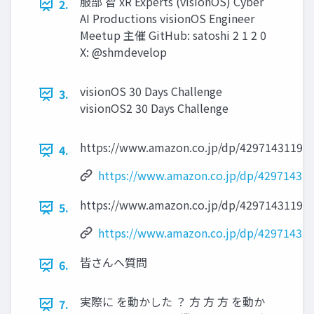
服部 智 xR Experts (visionOS) Cyber
2.
AI Productions visionOS Engineer
Meetup 主催 GitHub: satoshi 2 1 2 0
X: @shmdevelop
visionOS 30 Days Challenge
3.
visionOS2 30 Days Challenge
https://www.amazon.co.jp/dp/4297143119/
4.
https://www.amazon.co.jp/dp/429714311
https://www.amazon.co.jp/dp/4297143119/
5.
https://www.amazon.co.jp/dp/429714311
皆さんへ質問
6.
実際に を動かした ？ 方 方 方 を動か
7.