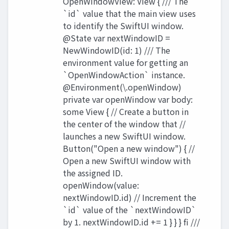
OpenWindowView: View { /// The
`id` value that the main view uses
to identify the SwiftUI window.
@State var nextWindowID =
NewWindowID(id: 1) /// The
environment value for getting an
`OpenWindowAction` instance.
@Environment(\.openWindow)
private var openWindow var body:
some View { // Create a button in
the center of the window that //
launches a new SwiftUI window.
Button("Open a new window") { //
Open a new SwiftUI window with
the assigned ID.
openWindow(value:
nextWindowID.id) // Increment the
`id` value of the `nextWindowID`
by 1. nextWindowID.id += 1 } } } fi ///