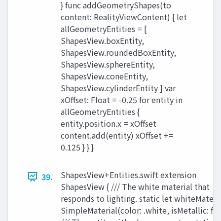
} func addGeometryShapes(to
content: RealityViewContent) { let
allGeometryEntities = [
ShapesView.boxEntity,
ShapesView.roundedBoxEntity,
ShapesView.sphereEntity,
ShapesView.coneEntity,
ShapesView.cylinderEntity ] var
xOffset: Float = -0.25 for entity in
allGeometryEntities {
entity.position.x = xOffset
content.add(entity) xOffset +=
0.125 } } }
ShapesView+Entities.swift extension
39.
ShapesView { /// The white material that
responds to lighting. static let whiteMateri
SimpleMaterial(color: .white, isMetallic: fal