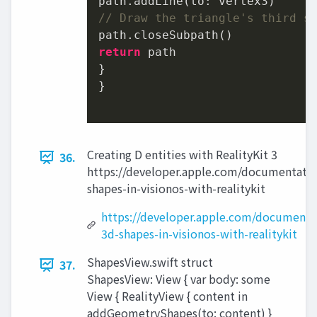
// Draw the triangle's third s
return
 path

}

}

Creating D entities with RealityKit 3
36.
https://developer.apple.com/documentation
shapes-in-visionos-with-realitykit
https://developer.apple.com/documentat
3d-shapes-in-visionos-with-realitykit
ShapesView.swift struct
37.
ShapesView: View { var body: some
View { RealityView { content in
addGeometryShapes(to: content) }