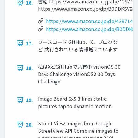
書籍 https://www.amazon.co.jp/dp/429714
16.
https://www.amazon.co.jp/dp/B0DDK5V9Q
https://www.amazon.co.jp/dp/4297143
https://www.amazon.co.jp/dp/B0DDK5
ソースコード GitHub、X、ブログな
17.
ど 共有されている情報増えています
私はXとGitHubで共有中 visionOS 30
18.
Days Challenge visionOS2 30 Days
Challenge
Image Board 5x5 3 lines static
19.
pictures tap to dynamic motion
Street View Images from Google
20.
StreetView API Combine images to