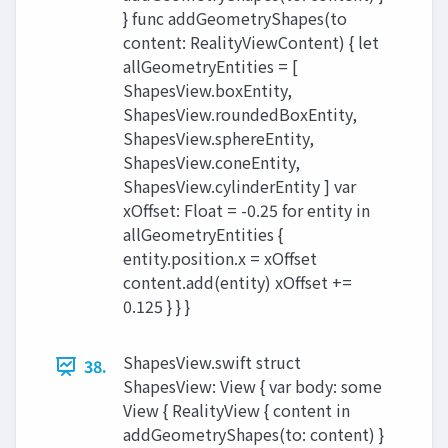
} func addGeometryShapes(to
content: RealityViewContent) { let
allGeometryEntities = [
ShapesView.boxEntity,
ShapesView.roundedBoxEntity,
ShapesView.sphereEntity,
ShapesView.coneEntity,
ShapesView.cylinderEntity ] var
xOffset: Float = -0.25 for entity in
allGeometryEntities {
entity.position.x = xOffset
content.add(entity) xOffset +=
0.125 } } }
ShapesView.swift struct
38.
ShapesView: View { var body: some
View { RealityView { content in
addGeometryShapes(to: content) }