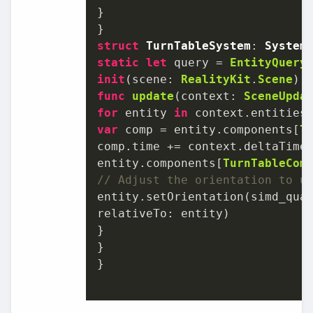
}

struct
TurnTableSystem
: 
System
static
let
 query 
=
EntityQuery
init
(
scene
: 
RealityKit
.
Scene
func
update
(
context
: 
SceneUpda
for
 entity 
in
 context.entities
var
 comp 
=
 entity.components[
T
comp.time 
+=
 context.deltaTime

entity.components[
TurnTableCom
// Adjust the orientation to u
entity.setOrientation(simd_qua
relativeTo: entity)

}

}

}
