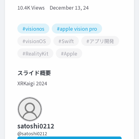
10.4K Views
December 13, 24
#visionos
#apple vision pro
#visionOS
#Swift
#アプリ開発
#RealityKit
#Apple
スライド概要
XRKaigi 2024
satoshi0212
@satoshi0212