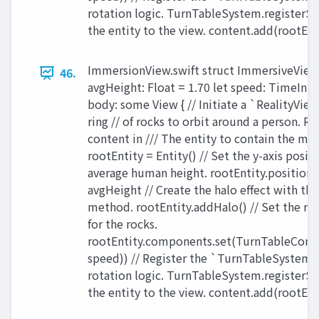
rotation logic. TurnTableSystem.registerSy
the entity to the view. content.add(rootEntit
ImmersionView.swift struct ImmersiveView:
46.
avgHeight: Float = 1.70 let speed: TimeInter
body: some View { // Initiate a `RealityView
ring // of rocks to orbit around a person. Re
content in /// The entity to contain the mod
rootEntity = Entity() // Set the y-axis posit
average human height. rootEntity.position.
avgHeight // Create the halo effect with t
method. rootEntity.addHalo() // Set the ro
for the rocks.
rootEntity.components.set(TurnTableCom
speed)) // Register the `TurnTableSystem`
rotation logic. TurnTableSystem.registerSy
the entity to the view. content.add(rootEntit