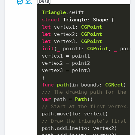
[beta]
35.
Triangle
struct
Triangle
: 
Shape
let
 vertex1: 
CGPoint
let
 vertex2: 
CGPoint
let
 vertex3: 
CGPoint
init
(
_
point1
: 
CGPoint
, 
_
poin
vertex1 
=
 point1

vertex2 
=
 point2

vertex3 
=
 point3

func
path
(
in
bounds
: 
CGRect
) -
/// The drawing path for the t
var
 path 
=
Path
// Start at the first vertex.
// Draw the triangle's first t
path.addLine(to: vertex2)
