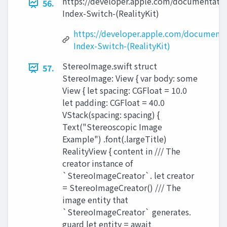
https://developer.apple.com/documentatio
56.
Index-Switch-(RealityKit)
https://developer.apple.com/documenta
Index-Switch-(RealityKit)
StereoImage.swift struct
57.
StereoImage: View { var body: some
View { let spacing: CGFloat = 10.0
let padding: CGFloat = 40.0
VStack(spacing: spacing) {
Text("Stereoscopic Image
Example") .font(.largeTitle)
RealityView { content in /// The
creator instance of
`StereoImageCreator`. let creator
= StereoImageCreator() /// The
image entity that
`StereoImageCreator` generates.
guard let entity = await