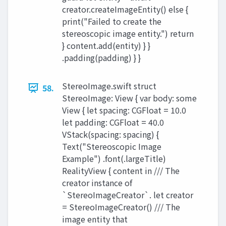
creator.createImageEntity() else {
print("Failed to create the
stereoscopic image entity.") return
} content.add(entity) } }
.padding(padding) } }
StereoImage.swift struct
58.
StereoImage: View { var body: some
View { let spacing: CGFloat = 10.0
let padding: CGFloat = 40.0
VStack(spacing: spacing) {
Text("Stereoscopic Image
Example") .font(.largeTitle)
RealityView { content in /// The
creator instance of
`StereoImageCreator`. let creator
= StereoImageCreator() /// The
image entity that