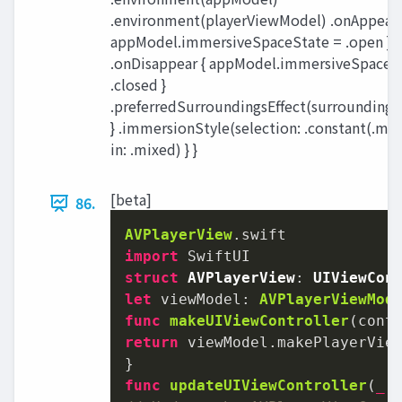
.environment(playerViewModel) .onAppear 
appModel.immersiveSpaceState = .open }
.onDisappear { appModel.immersiveSpaceS
.closed }
.preferredSurroundingsEffect(surroundingsE
} .immersionStyle(selection: .constant(.mix
in: .mixed) } }
[beta]
86.
AVPlayerView
import
struct
AVPlayerView
: 
UIViewCon
let
 viewModel: 
AVPlayerViewMod
func
makeUIViewController
(
cont
return
 viewModel.makePlayerView
func
updateUIViewController
(
_