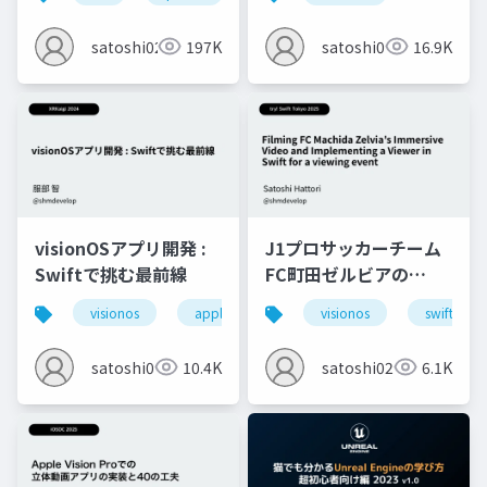
satoshi0212
197K
satoshi0212
16.9K
visionOSアプリ開発 :
J1プロサッカーチーム
Swiftで挑む最前線
FC町田ゼルビアの
Immersive動画を撮影
visionos
apple vision pro
visionos
swift
しSwiftでViewerを実
装し体験会実施した
satoshi0212
10.4K
satoshi0212
6.1K