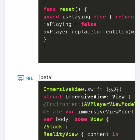
func
reset
guard
 isPlaying 
else
 { 
return
 }
isPlaying 
=
false
avPlayer.replaceCurrentItem(wi
}

}

[beta]
90.
ImmersiveView
struct
ImmersiveView
: 
View
@Environment
(
AVPlayerViewModel
@State
var
 immersiveViewModel 
var
 body: 
some
View
ZStack
RealityView
 { content 
in