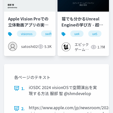
Apple Vision Proでの
猫でも分かるUnreal
立体動画アプリの実装
Engineの学び方 - 超初
と40の工夫
心者向け編 - 2023 v1.0
visionos
swift
ue4
ue5
u
エピック
satoshi0212
5.3K
1.7M
ゲームズ
ジャパン
各ページのテキスト
iOSDC 2024 visionOSで空間演出を実
1.
現する方法 服部 智 @shmdevelop
https://www.apple.com/jp/newsroom/2024/
2.