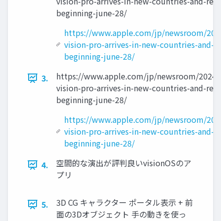
vision-pro-arrives-in-new-countries-and-reg
beginning-june-28/
https://www.apple.com/jp/newsroom/202
vision-pro-arrives-in-new-countries-and-r
beginning-june-28/
https://www.apple.com/jp/newsroom/2024/
3.
vision-pro-arrives-in-new-countries-and-reg
beginning-june-28/
https://www.apple.com/jp/newsroom/202
vision-pro-arrives-in-new-countries-and-r
beginning-june-28/
空間的な演出が評判良いvisionOSのア
4.
プリ
3D CG キャラクター ポータル表示 + 前
5.
面の3Dオブジェクト 手の動きを使っ