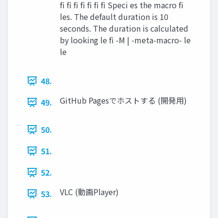
fi fi fi fi fi fi fi Speci es the macro fi
les. The default duration is 10
seconds. The duration is calculated
by looking le fi -M | -meta-macro- le
le
48.
GitHub Pagesでホストする (開発用)
49.
50.
51.
52.
VLC (動画Player)
53.