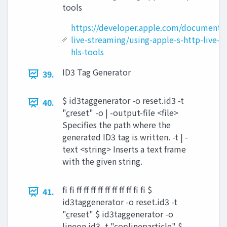
tools
https://developer.apple.com/documentat
live-streaming/using-apple-s-http-live-s
hls-tools
ID3 Tag Generator
39.
$ id3taggenerator -o reset.id3 -t
40.
"c̲reset" -o | -output-file <file>
Specifies the path where the
generated ID3 tag is written. -t | -
text <string> Inserts a text frame
with the given string.
fi fi ff ff ff ff ff ff ff ff fi fi $
41.
id3taggenerator -o reset.id3 -t
"c̲reset" $ id3taggenerator -o
line̲on.id3 -t "c̲on̲line̲particle" $