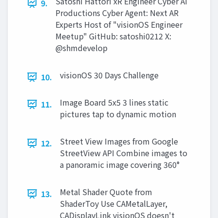
Satoshi Hattori xR Engineer Cyber AI
9.
Productions Cyber Agent: Next AR
Experts Host of "visionOS Engineer
Meetup" GitHub: satoshi0212 X:
@shmdevelop
visionOS 30 Days Challenge
10.
Image Board 5x5 3 lines static
11.
pictures tap to dynamic motion
Street View Images from Google
12.
StreetView API Combine images to
a panoramic image covering 360°
Metal Shader Quote from
13.
ShaderToy Use CAMetalLayer,
CADisplayLink visionOS doesn't