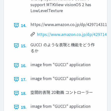
support MTKView visionOS 2 has
LowLevelTexture
https://www.amazon.co.jp/dp/4297143119/
14.
https://www.amazon.co.jp/dp/4297143
GUCCI のような表現と機能をどう作
15.
るか
image from "GUCCI" application
16.
image from "GUCCI" application
17.
空間的表現 2D動画 コントローラー
18.
image from "GUCCI" application
19.