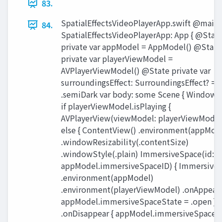
83.
SpatialEffectsVideoPlayerApp.swift @main 
84.
SpatialEffectsVideoPlayerApp: App { @Stat
private var appModel = AppModel() @State
private var playerViewModel =
AVPlayerViewModel() @State private var
surroundingsEffect: SurroundingsEffect? =
.semiDark var body: some Scene { WindowG
if playerViewModel.isPlaying {
AVPlayerView(viewModel: playerViewModel)
else { ContentView() .environment(appModel
.windowResizability(.contentSize)
.windowStyle(.plain) ImmersiveSpace(id:
appModel.immersiveSpaceID) { ImmersiveV
.environment(appModel)
.environment(playerViewModel) .onAppear 
appModel.immersiveSpaceState = .open }
.onDisappear { appModel.immersiveSpaceS