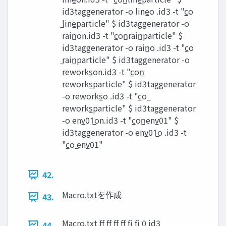
id3taggenerator -o line̲o .id3 -t "c̲o
̲line̲particle" $ id3taggenerator -o
rain̲on.id3 -t "c̲on̲rain̲particle" $
id3taggenerator -o rain̲o .id3 -t "c̲o
̲rain̲particle" $ id3taggenerator -o
reworks̲on.id3 -t "c̲on̲
reworks̲particle" $ id3taggenerator
-o reworks̲o .id3 -t "c̲o ̲
reworks̲particle" $ id3taggenerator
-o env̲01̲on.id3 -t "c̲on̲env̲01" $
id3taggenerator -o env̲01̲o .id3 -t
"c̲o ̲env̲01"
42.
Macro.txtを作成
43.
Macro.txt ff ff ff ff fi fi 0 id3
44.