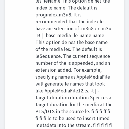
les. leName This option de nes the
index le name. The default is
prog̲index.m3u8. It is
recommended that the index le
have an extension of .m3u8 or .m3u.
-B | -base-media- le-name name
This option de nes the base name
of the media les. The default is
leSequence. The current sequence
number of the is appended, and an
extension added. For example,
specifying name as AppleMediaFile
will generate le names that look
like AppleMediaFile12.ts. -t | -
target-duration duration Speci es a
target duration for the media at the
PTS/DTS in the source le. fi fi fi ff fi
fi fi fi le to be used to insert timed
metadata into the stream. fi fi fi fi fi