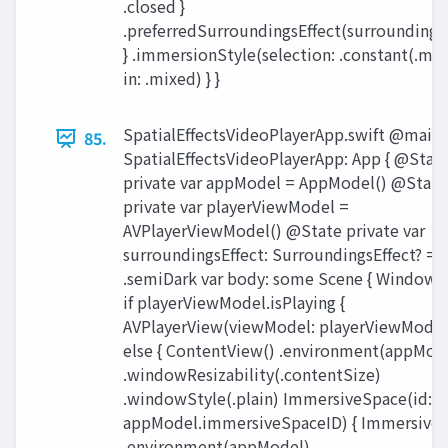
.closed }
.preferredSurroundingsEffect(surroundingsE
} .immersionStyle(selection: .constant(.mix
in: .mixed) } }
SpatialEffectsVideoPlayerApp.swift @main 
85.
SpatialEffectsVideoPlayerApp: App { @Stat
private var appModel = AppModel() @State
private var playerViewModel =
AVPlayerViewModel() @State private var
surroundingsEffect: SurroundingsEffect? =
.semiDark var body: some Scene { WindowG
if playerViewModel.isPlaying {
AVPlayerView(viewModel: playerViewModel)
else { ContentView() .environment(appModel
.windowResizability(.contentSize)
.windowStyle(.plain) ImmersiveSpace(id:
appModel.immersiveSpaceID) { ImmersiveV
.environment(appModel)